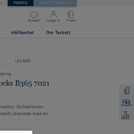
PROFFS
PRIVATPERSONER
är
0
Prover
Kontakt
Logga in
Hållbarhet
Om Tarkett
T
LÄS MER
ggning
locks B365 7021
Beställ 
kr
Skicka 
lmattor. Kollektionen
tionellt utseende med en
Jämför
 Blocks är nu utökad till
atos för färgmatchade