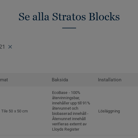
Se alla Stratos Blocks
21
rmat
Baksida
Installation
EcoBase - 100%
återvinningsbar,
innehåller upp till 91%
återvunnet och
Tile 50 x 50 cm
Lösläggning
biobaserad innehåll -
Återvunnet innehåll
verifieras externt av
Lloyds Register