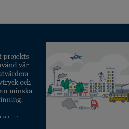
t projekts
nvänd vår
 utvärdera
vtryck och
kan minska
inning.
CKET