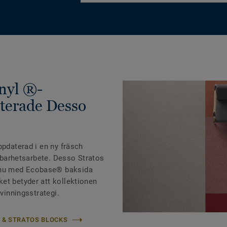
nyl ®-
terade Desso
ppdaterad i en ny fräsch
llbarhetsarbete. Desso Stratos
nu med Ecobase® baksida
et betyder att kollektionen
rvinningsstrategi.
 & STRATOS BLOCKS