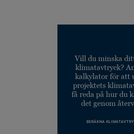
Vill du minska dit
klimatavtryck? A
kalkylator för att
projektets klimata
få reda på hur du 
det genom återv
BERÄKNA KLIMATAVTRY