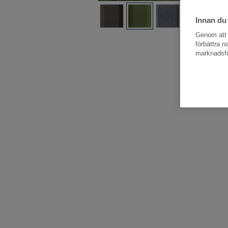
Innan du
Genom att k
Hela kollekti
förbättra 
marknadsfö