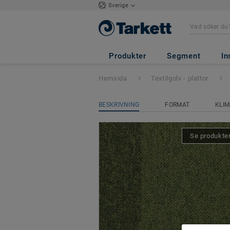
Sverige
Stratos Blocks
- S
Produkter
Segment
In
Hemsida
Textilgolv - plattor
BESKRIVNING
FORMAT
KLIM
Se produkten