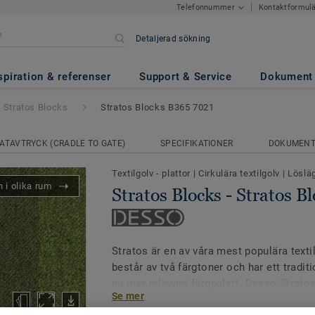
Kontaktformul
Telefonnummer
Detaljerad sökning
tratos Blocks B365 7021
spiration & referenser
Support & Service
Dokument
Stratos Blocks
Stratos Blocks B365 7021
ATAVTRYCK (CRADLE TO GATE)
SPECIFIKATIONER
DOKUMEN
Textilgolv - plattor
|
Cirkulära textilgolv
|
Löslä
 i olika rum
Stratos Blocks - Stratos B
Stratos är en av våra mest populära texti
består av två färgtoner och har ett tradi
nu mer relevant färgpalett. Desso Stratos
Se mer
6 färger, som enkelt kombineras med Str