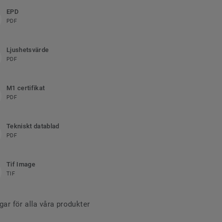
EPD
PDF
Ljushetsvärde
PDF
M1 certifikat
PDF
Tekniskt datablad
PDF
Tif Image
TIF
r för alla våra produkter