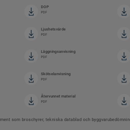
DOP
PDF
Ljushetsvärde
PDF
Läggningsanvisning
PDF
Skötselanvisning
PDF
Återvunnet material
PDF
ument som broschyrer, tekniska datablad och byggvarubedömninga