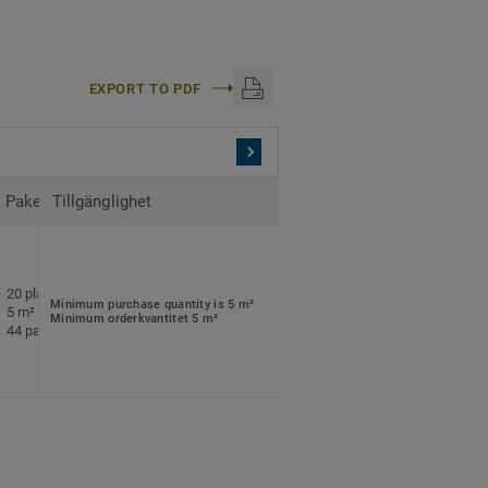
EXPORT TO PDF
Paketering
Tillgänglighet
20 plattor per paket
Minimum purchase quantity is 5 m²
5 m² per paket
Minimum orderkvantitet 5 m²
44 paket per pall