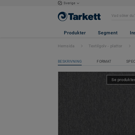
Sverige
DESSO Verso
- V
Produkter
Segment
In
Hemsida
Textilgolv - plattor
BESKRIVNING
FORMAT
SPEC
Se produkten