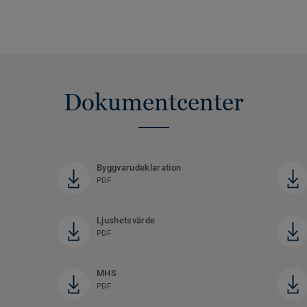
Dokumentcenter
Byggvarudeklaration
PDF
Ljushetsvärde
PDF
MHS
PDF