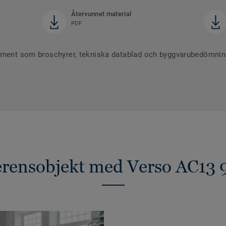
Återvunnet material
PDF
ument som broschyrer, tekniska datablad och byggvarubedömninga
erensobjekt med Verso AC13 