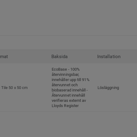
rmat
Baksida
Installation
EcoBase - 100%
återvinningsbar,
innehåller upp till 91%
återvunnet och
Tile 50 x 50 cm
Lösläggning
biobaserad innehåll -
Återvunnet innehåll
verifieras externt av
Lloyds Register