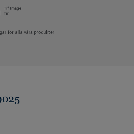
Tif Image
TIF
r för alla våra produkter
9025