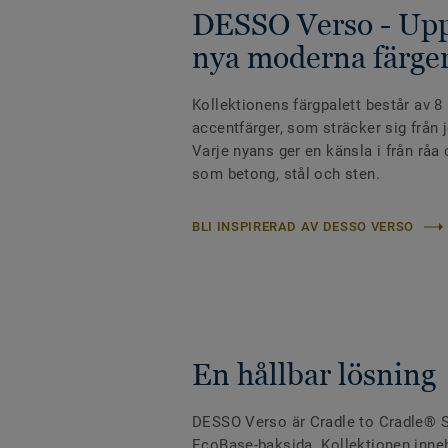
DESSO Verso - Up
nya moderna färge
Kollektionens färgpalett består av 8
accentfärger, som sträcker sig från j
Varje nyans ger en känsla i från rå
som betong, stål och sten.
BLI INSPIRERAD AV DESSO VERSO
En hållbar lösning
DESSO Verso är Cradle to Cradle® S
EcoBase-baksida. Kollektionen inneh