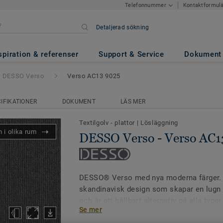
Kontaktformul
Telefonnummer
Detaljerad sökning
erso AC13 9025
spiration & referenser
Support & Service
Dokument
DESSO Verso
Verso AC13 9025
IFIKATIONER
DOKUMENT
LÄS MER
Textilgolv - plattor
|
Lösläggning
 i olika rum
DESSO Verso - Verso AC1
DESSO® Verso med nya moderna färger. 
skandinavisk design som skapar en lugn 
och är ett hållbart alternativ på alla typer
Se mer
Kollektionen är designad med det modern