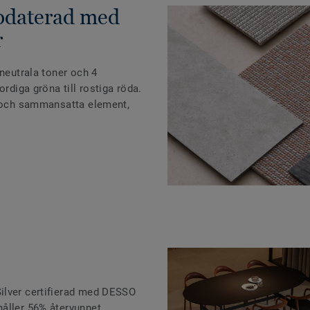
pdaterad med
r
 neutrala toner och 4
ordiga gröna till rostiga röda.
a och sammansatta element,
ilver certifierad med DESSO
åller 56% återvunnet