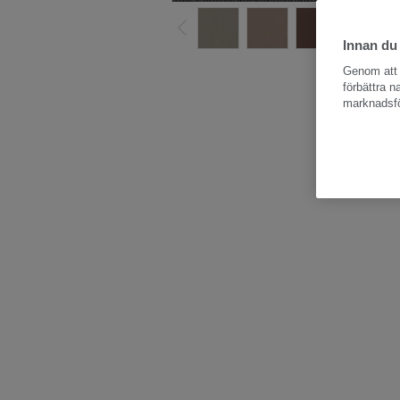
Innan du
Hela kollektio
Genom att k
förbättra 
marknadsfö