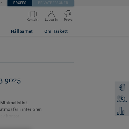
PROFFS
PRIVATPERSONER
är
0
Prover
Kontakt
Logga in
Hållbarhet
Om Tarkett
3 9025
Beställ 
kr
Skicka 
Minimalistisk
atmosfär i interiören
Jämför
 av kontor.
a kontorets behov i