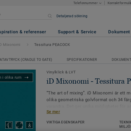
Kontaktformul
Telefonnummer
Detaljerad sökning
essitura PEACOCK
spiration & referenser
Support & Service
Dokument
D Mixonomi
Tessitura PEACOCK
ATAVTRYCK (CRADLE TO GATE)
SPECIFIKATIONER
DOKUMEN
Vinylklick & LVT
 i olika rum
iD Mixonomi - Tessitur
“The art of mixing”. iD Mixonomi är ett 
olika geometriska golvformat och 34 fä
varandra. Det ger unika möjligheter för ar
Se mer
designa spännande och skräddarsydda g
oändliga kombinationsmöjligheter. I apr
VIKTIGA EGENSKAPER
TEKNI
produktdesignpriset i den ansedda intern
MILJÖ