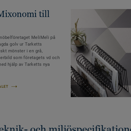
Mixonomi till
möbelföretaget MeliMeli på
agda golv ur Tarketts
iskt mönster i en grå,
erbild som företagets vd och
med hjälp av Tarketts nya
ALET
eknik- och miljöspecifikation