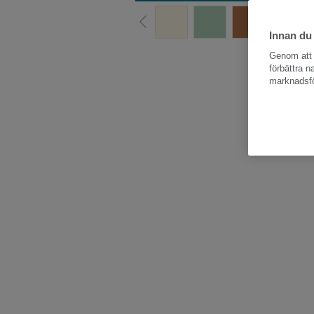
Innan du
Hela kollektio
Genom att k
förbättra 
marknadsfö