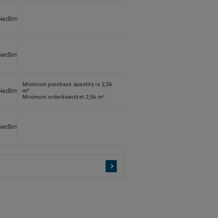
75 brädor per paket
Nedlimning
3,75 m² per paket
48 paket per pall
80 plattor per paket
Nedlimning
2,56 m² per paket
60 paket per pall
80 plattor per paket
Minimum purchase quantity is 2,56
Nedlimning
2,56 m² per paket
m²
Minimum orderkvantitet 2,56 m²
60 paket per pall
60 plattor per paket
Nedlimning
2,04 m² per paket
60 paket per pall