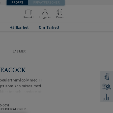
PROFFS
PRIVATPERSONER
är
0
Prover
Kontakt
Logga in
Hållbarhet
Om Tarkett
T
LÄS MER
a PEACOCK
Beställ 
modulärt vinylgolv med 11
rger som kan mixas med
kr
Skicka 
kitekter och inredare att
Jämför
olvlösningar med
il 2017 vann iD Mixonomi
K- OCH
ationella designtävlingen
SPECIFIKATIONER