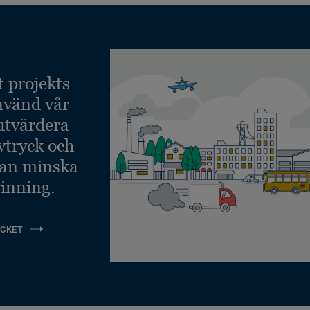
t projekts
nvänd vår
 utvärdera
vtryck och
kan minska
inning.
CKET