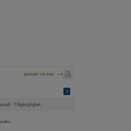
EXPORT TO PDF
Installation
Tillgänglighet
Paketering
20 plattor per paket
Nedlimning
1,92 m² per paket
90 paket per pall