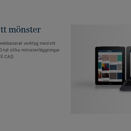
ett mönster
 webbaserat verktyg med ett
30-tal olika mönsterläggningar
ll CAD.