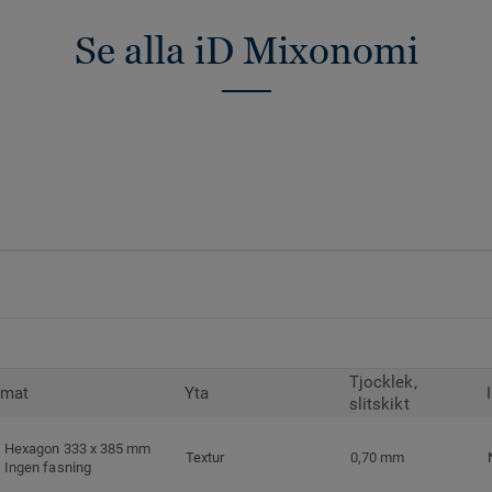
Se alla iD Mixonomi
Tjocklek,
rmat
Yta
slitskikt
Hexagon 333 x 385 mm
Textur
0,70 mm
Ingen fasning