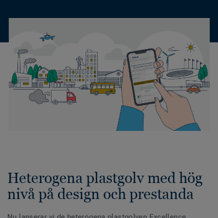
Heterogena plastgolv med hög
nivå på design och prestanda
Nu lanserar vi de heterogena plastgolven Excellence,