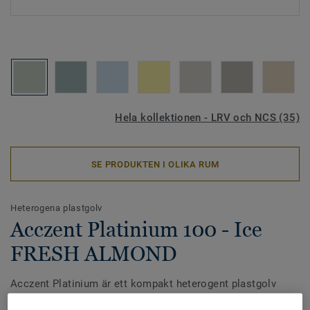
Hela kollektionen - LRV och NCS (35)
SE PRODUKTEN I OLIKA RUM
Heterogena plastgolv
Acczent Platinium 100 - Ice
FRESH ALMOND
Acczent Platinium är ett kompakt heterogent plastgolv
med slitstyrka och design av yttersta klass. Kollektionen