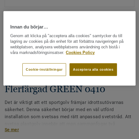
Innan du börjar…
Genom att klicka på "acceptera alla cookies" samtycker du till
lagring av cookies på din enhet för att förbättra navigeringen på
webbplatsen, analysera webbplatsens användning och bistå i
Hela kollektionen - LRV och NCS (104)
våra marknadsföringsinsatser.
Cookies Policy
Alla tillbehör
|
Svetstråd
|
Tillbehör - Sportgolv
Cookie-inställningar
Acceptera alla cookies
Svetstråd för vinylsportgolv -
Flerfärgad GREEN 0410
Det är viktigt att ett sportgolv främjar idrottsutövarnas
säkerhet. Denna säkerhet börjar med en väl utförd
installation som svetsas med rätt anpassad svetstråd. Att
svetsa plastgolv innebär att man sammanfogar två
Se mer
materialbitar med svetstråden. När man installerar
plastgolv används en varmluftssvets med ett speciellt