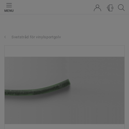
0
MENU
Svetstråd för vinylsportgolv