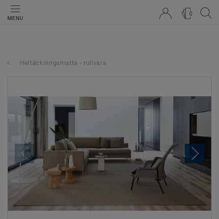
0
MENU
Heltäckningsmatta - rullvara