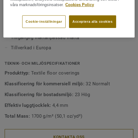
våra marknadsföringsinsatser.
Cookies Policy
VIKTIGA EGENSKAPER
Elegant vävstruktur med sisalinspirerad design
Cookie-inställningar
Acceptera alla cookies
100 % naturliga fibrer – en kombination av ull och gethår
Tillgänglig måttanpassad matta
Tillverkad i Europa
TEKNIK- OCH MILJÖSPECIFIKATIONER
Produkttyp:
Textile floor coverings
Klassificering för kommersiell miljö:
32 Normalt
Klassificering för bostadsmiljö:
23 Hög
Effektiv luggtjocklek:
4,4 mm
Total Mass:
1700 g/m² (50,1 oz/yd²)
KONTAKTA OSS