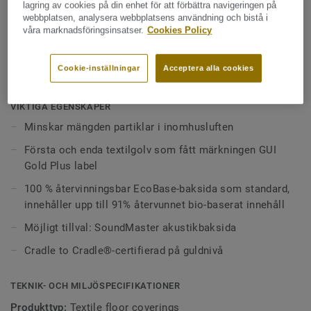
lagring av cookies på din enhet för att förbättra navigeringen på
webbplatsen, analysera webbplatsens användning och bistå i
DESSO AirMaster Nazca Gold ger intrycket av att vara vävd,
våra marknadsföringsinsatser.
Cookies Policy
den finns i fyra nyanser och är diskret men ändå med ett
unikt utseende.
Cookie-inställningar
Acceptera alla cookies
Se mer
VIKTIGA EGENSKAPER
Minskar mängden partiklar i inomhusluften
Första och enda textilgolv som fått märkningen GUI
Gold Plus label
100 % återvinningsbar EcoBase-baksida som standard,
innehåller upp till 91% återvunnet bio-baserat innehåll
Möjligt tillval: SoundMaster akustikbaksida
Cradle to Cradle®-certifierad på guldnivå
TEKNIK- OCH MILJÖSPECIFIKATIONER
Produkttyp:
Textile floor coverings