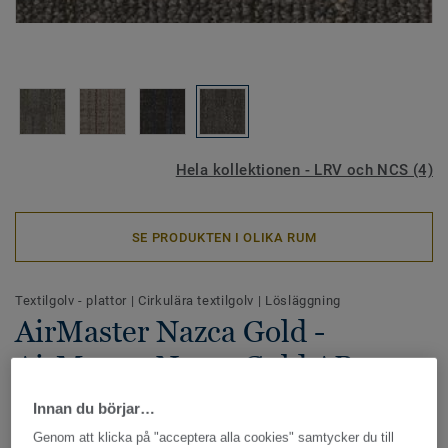
Hela kollektionen - LRV och NCS (4)
SE PRODUKTEN I OLIKA RUM
Textilgolv - plattor
|
Cirkulära textilgolv
|
Lösläggning
AirMaster Nazca Gold -
AirMaster Nazca Gold AB47
9411
Innan du börjar…
Genom att klicka på "acceptera alla cookies" samtycker du till