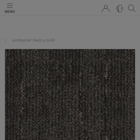
0
MENU
AirMaster Nazca Gold