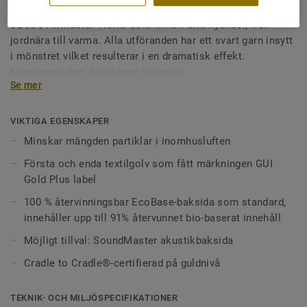
DESSO AirMaster Tierra Gold finns i åtta nyanser, från
jordnära till varma. Alla utföranden har ett svart garn insytt
i mönstret vilket resulterar i en dramatisk effekt.
Kombinera dem gärna med varandra.
Se mer
VIKTIGA EGENSKAPER
Minskar mängden partiklar i inomhusluften
Första och enda textilgolv som fått märkningen GUI
Gold Plus label
100 % återvinningsbar EcoBase-baksida som standard,
innehåller upp till 91% återvunnet bio-baserat innehåll
Möjligt tillval: SoundMaster akustikbaksida
Cradle to Cradle®-certifierad på guldnivå
TEKNIK- OCH MILJÖSPECIFIKATIONER