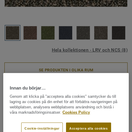
Hela kollektionen - LRV och NCS (8)
SE PRODUKTEN I OLIKA RUM
Innan du börjar…
Textilgolv - plattor
|
Cirkulära textilgolv
|
Lösläggning
AirMaster Tierra Gold -
Genom att klicka på "acceptera alla cookies" samtycker du till
lagring av cookies på din enhet för att förbättra navigeringen på
AirMaster Tierra Gold AB48
webbplatsen, analysera webbplatsens användning och bistå i
våra marknadsföringsinsatser.
Cookies Policy
1510
Cookie-inställningar
Acceptera alla cookies