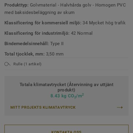
Produkttyp:
Golvmaterial - Halvhårda golv - Homogen PVC
med baksidesbeläggning av skum
Klassificering för kommersiell miljö:
34 Mycket hög trafik
Klassificering för industrimiljö:
42 Normal
Bindemedelsinnehåll:
Type II
Total tjocklek, mm:
3,50 mm
Rulle (1 artikel)
Totala klimatavtrycket (Återvinning av uttjänt
produkt)
2
8.43 kg CO
/m
2
MITT PROJEKTS KLIMATAVTRYCK
KONTAKTA OSS