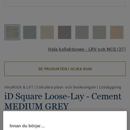
Hela kollektionen - LRV och NCS (37)
SE PRODUKTEN I OLIKA RUM
Vinylklick & LVT
|
Cirkulära plast- och linoleumgolv
|
Lösläggning
iD Square Loose-Lay - Cement
MEDIUM GREY
iD Square Loose-Lay är en mångsidig kollektion
vinylplattor som möjliggör skapandet av inspirerande
Innan du börjar…