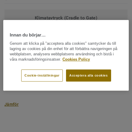
Klimatavtryck (Cradle to Gate)
2
-4.09 kg CO
/m
2
Innan du börjar…
MITT PROJEKTS KLIMATAVTRYCK
Genom att klicka på "acceptera alla cookies" samtycker du till
lagring av cookies på din enhet för att förbättra navigeringen på
webbplatsen, analysera webbplatsens användning och bistå i
våra marknadsföringsinsatser.
Cookies Policy
KONTAKTA OSS
Cookie-inställningar
Acceptera alla cookies
BESTÄLL PROV
Jämför