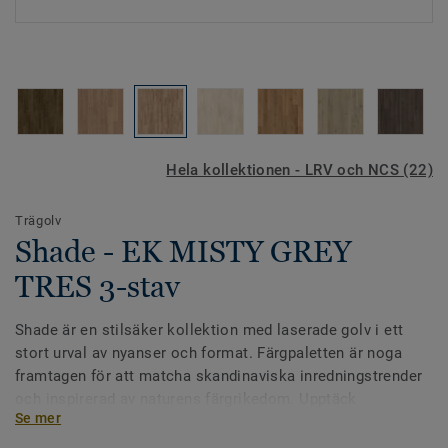
Hela kollektionen - LRV och NCS (22)
Trägolv
Shade - EK MISTY GREY
TRES 3-stav
Shade är en stilsäker kollektion med laserade golv i ett
stort urval av nyanser och format. Färgpaletten är noga
framtagen för att matcha skandinaviska inredningstrender
och inspirerad av naturens färgrikedom. Upptäck
Se mer
skönheten och den stora variationen och låt dig inspireras
av naturens egen design.