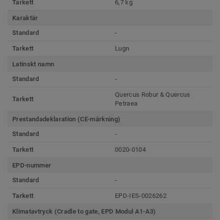
Tarkett
6,7 kg
Karaktär
Standard
-
Tarkett
Lugn
Latinskt namn
Standard
-
Quercus Robur & Quercus
Tarkett
Petraea
Prestandadeklaration (CE-märkning)
Standard
-
Tarkett
0020-0104
EPD-nummer
Standard
-
Tarkett
EPD-IES-0026262
Klimatavtryck (Cradle to gate, EPD Modul A1-A3)