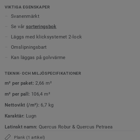
VIKTIGA EGENSKAPER
Svanenmärkt
Se vår
sorteringsbok
Läggs med klicksystemet 2-lock
Omslipningsbart
Kan läggas på golvvärme
TEKNIK- OCH MILJÖSPECIFIKATIONER
m² per paket:
2,66 m²
m² per pall:
106,4 m²
Nettovikt (/m²):
6,7 kg
Karaktär:
Lugn
Latinskt namn:
Quercus Robur & Quercus Petraea
Plank (1 artikel)