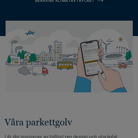
BERÄKNA KLIMATAVTRYCKET
Våra parkettgolv
Låt dig inspireras av tidlöst ren design och utpräglat