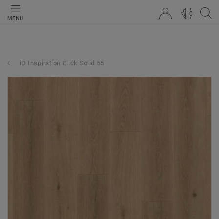
0
MENU
iD Inspiration Click Solid 55