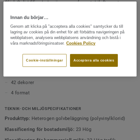
Click Solid 55 och den är nu mer formstabil. Den extra
stabiliteten gör att det kan läggas direkt på ett befintligt
Se mer
golv och på klinkerplattor med tunna fogar (se
Innan du börjar…
läggningsanvisningen).
Genom att klicka på "acceptera alla cookies" samtycker du till
VIKTIGA EGENSKAPER
lagring av cookies på din enhet för att förbättra navigeringen på
webbplatsen, analysera webbplatsens användning och bistå i
Skapad för miljöer med hög trafik
våra marknadsföringsinsatser.
Cookies Policy
Snabb installation
Cookie-inställningar
Acceptera alla cookies
Enkel renovering
Litet och enkelt underhåll
42 dekorer
4 format
TEKNIK- OCH MILJÖSPECIFIKATIONER
Produkttyp:
Heterogen golvbeläggning (polyvinylklorid)
Klassificering för bostadsmiljö:
23 Hög