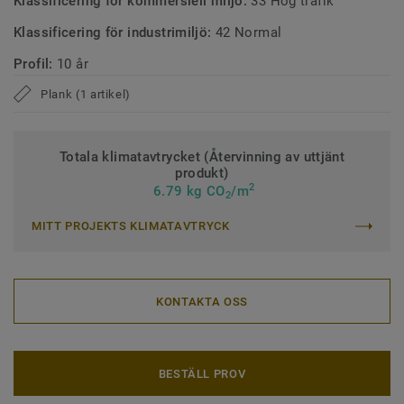
Klassificering för kommersiell miljö:
33 Hög trafik
Klassificering för industrimiljö:
42 Normal
Profil:
10 år
Plank (1 artikel)
Totala klimatavtrycket (Återvinning av uttjänt
produkt)
2
6.79 kg CO
/m
2
MITT PROJEKTS KLIMATAVTRYCK
KONTAKTA OSS
BESTÄLL PROV