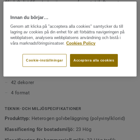
Click Solid 55 och den är nu mer formstabil. Den extra
stabiliteten gör att det kan läggas direkt på ett befintligt
Se mer
golv och på klinkerplattor med tunna fogar (se
Innan du börjar…
läggningsanvisningen).
Genom att klicka på "acceptera alla cookies" samtycker du till
VIKTIGA EGENSKAPER
lagring av cookies på din enhet för att förbättra navigeringen på
webbplatsen, analysera webbplatsens användning och bistå i
Skapad för miljöer med hög trafik
våra marknadsföringsinsatser.
Cookies Policy
Snabb installation
Cookie-inställningar
Acceptera alla cookies
Enkel renovering
Litet och enkelt underhåll
42 dekorer
4 format
TEKNIK- OCH MILJÖSPECIFIKATIONER
Produkttyp:
Heterogen golvbeläggning (polyvinylklorid)
Klassificering för bostadsmiljö:
23 Hög