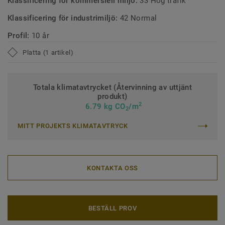
Klassificering för kommersiell miljö:
33 Hög trafik
Klassificering för industrimiljö:
42 Normal
Profil:
10 år
Platta (1 artikel)
Totala klimatavtrycket (Återvinning av uttjänt
produkt)
2
6.79 kg CO
/m
2
MITT PROJEKTS KLIMATAVTRYCK
KONTAKTA OSS
BESTÄLL PROV