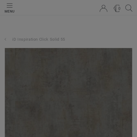
0
MENU
iD Inspiration Click Solid 55