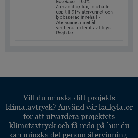
EcoBase - 100%
återvinningsbar, innehåller
upp till 91% återvunnet och
biobaserad innehåll -
Återvunnet innehåll
verifieras externt av Lloyds
Register
Vill du minska ditt projekts
klimatavtryck? Använd vår kalkylator
för att utvärdera projektets
klimatavtryck och få reda på hur du
kan minska det genom återvinning.