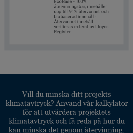
EcoBase - 100%
återvinningsbar, innehåller
upp till 91% återvunnet och
biobaserad innehåll -
Återvunnet innehåll
verifieras externt av Lloyds
Register
Vill du minska ditt projekts
klimatavtryck? Använd vår kalkylator
för att utvärdera projektets
klimatavtryck och få reda på hur du
kan minska det genom återvinning.