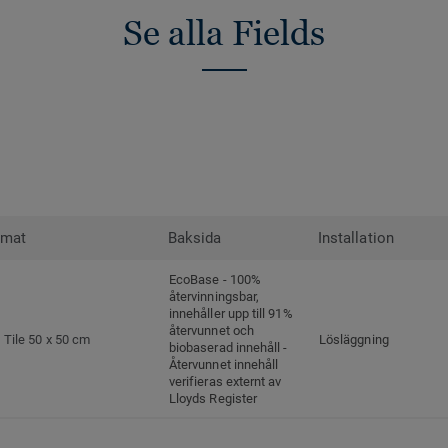
Se alla Fields
rmat
Baksida
Installation
EcoBase - 100%
återvinningsbar,
innehåller upp till 91%
återvunnet och
Tile 50 x 50 cm
Lösläggning
biobaserad innehåll -
Återvunnet innehåll
verifieras externt av
Lloyds Register