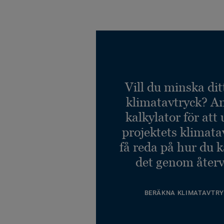
Vill du minska dit
klimatavtryck? A
kalkylator för att
projektets klimata
få reda på hur du 
det genom återv
BERÄKNA KLIMATAVTRY