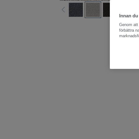
Innan du
Hela kollektio
Genom att k
förbättra 
marknadsfö