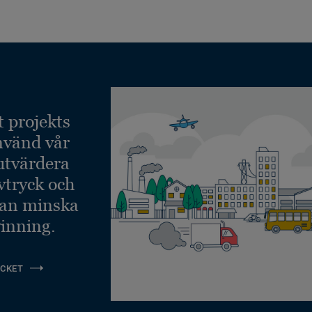
t projekts
nvänd vår
 utvärdera
vtryck och
kan minska
inning.
CKET