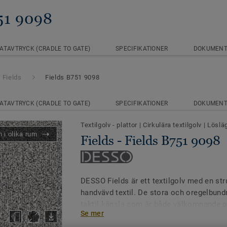
751 9098
ATAVTRYCK (CRADLE TO GATE)
SPECIFIKATIONER
DOKUMEN
Fields
Fields B751 9098
ATAVTRYCK (CRADLE TO GATE)
SPECIFIKATIONER
DOKUMEN
Textilgolv - plattor
|
Cirkulära textilgolv
|
Löslä
 i olika rum
Fields - Fields B751 9098
DESSO Fields är ett textilgolv med en s
handvävd textil. De stora och oregelbun
taktil känsla som är både välkomnande o
Se mer
färgpalett är modern och består av 37 ol