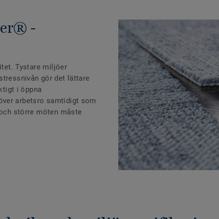
er® -
itet. Tystare miljöer
tressnivån gör det lättare
ktigt i öppna
över arbetsro samtidigt som
l och större möten måste