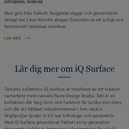
GÖTEBORG,
SVERIGE
Med golv från Tarkett, färgglada väggar och genomtänkt
design har Lena Nyholm skapat illusionen av ett soligt och
harmoniskt landskap inomhus.
LÄS MER
Lär dig mer om iQ Surface
Tarketts kollektion iQ Surface är resultatet av ett kreativt
samarbete med svenska Note Design Studio. Det är en
kollektion där färg, form och funktion får ta lika stor plats,
och där ett hållbart industrimaterial i fem vackra
färgfamiljer bjuder in till nya tolkningar och perspektiv.
Med iQ Surface presenterar Tarkett en ny generation
designade ytskikt av homogena plastmaterial för såväl