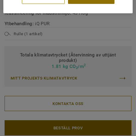
Klassificering för kommersiell miljö:
34 Mycket hög trafik
Klassificering för industrimiljö:
43 Hög
Ytbehandling:
iQ PUR
Rulle (1 artikel)
Totala klimatavtrycket (Återvinning av uttjänt
produkt)
2
1.81 kg CO
/m
2
MITT PROJEKTS KLIMATAVTRYCK
KONTAKTA OSS
BESTÄLL PROV