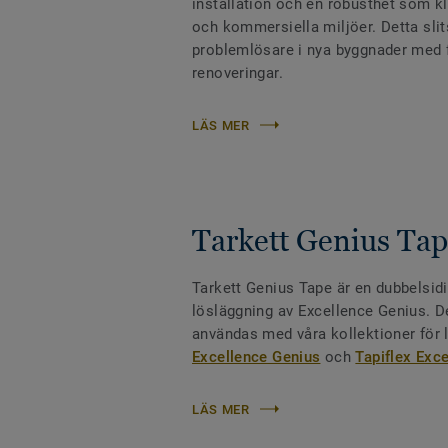
installation och en robusthet som kla
och kommersiella miljöer. Detta slit
problemlösare i nya byggnader med f
renoveringar.
LÄS MER
Tarkett Genius Ta
Tarkett Genius Tape är en dubbelsidi
lösläggning av Excellence Genius. De
användas med våra kollektioner för
Excellence Genius
och
Tapiflex Exc
LÄS MER