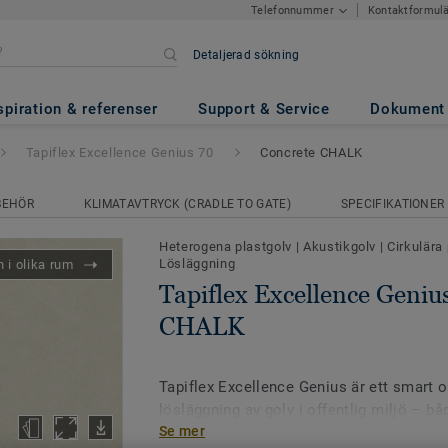
Kontaktformul
Telefonnummer
Detaljerad sökning
ce Genius 70
- Concrete CHALK
spiration & referenser
Support & Service
Dokument
Tapiflex Excellence Genius 70
Concrete CHALK
BEHÖR
KLIMATAVTRYCK (CRADLE TO GATE)
SPECIFIKATIONER
Heterogena plastgolv
|
Akustikgolv
|
Cirkulära
Lösläggning
 i olika rum
Tapiflex Excellence Geniu
CHALK
Tapiflex Excellence Genius är ett smart oc
lösläggning av golv i offentlig miljö – b
Se mer
till snabba renoveringar. Denna version i