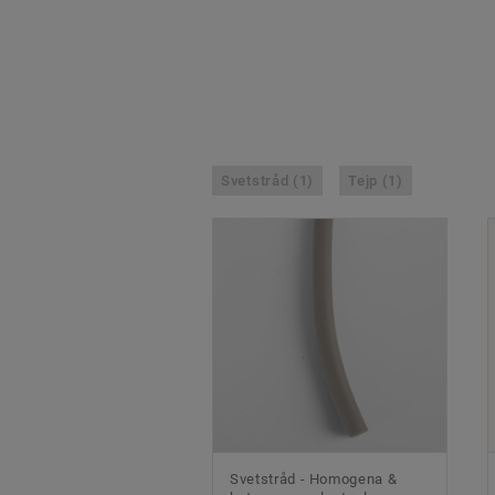
Svetstråd (1)
Tejp (1)
Svetstråd - Homogena &