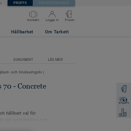
PROFFS
PRIVATPERSONER
är
0
Prover
Kontakt
Logga in
Hållbarhet
Om Tarkett
DOKUMENT
LÄS MER
 plast- och linoleumgolv
|
s 70 - Concrete
Beställ 
kr
Skicka 
Jämför
h hållbart val för
åde vid nyproduktion och
 akustikutförande passar