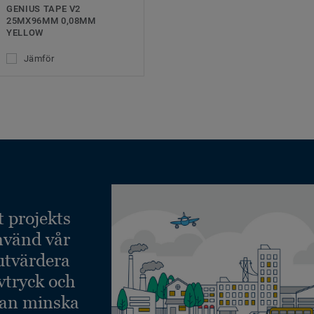
GENIUS TAPE V2
25MX96MM 0,08MM
YELLOW
Jämför
t projekts
nvänd vår
 utvärdera
vtryck och
kan minska