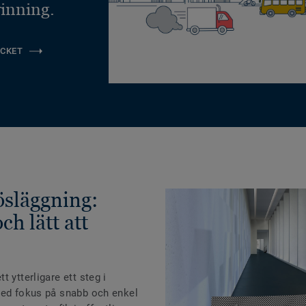
inning.
CKET
lösläggning:
ch lätt att
 ytterligare ett steg i
med fokus på snabb och enkel