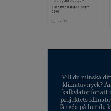
heterogena plastgolv
ENFÄRGAD BEIGE GREY
0290
Jämför
Vill du minska dit
klimatavtryck? A
kalkylator för att
projektets klimata
få reda på hur du 