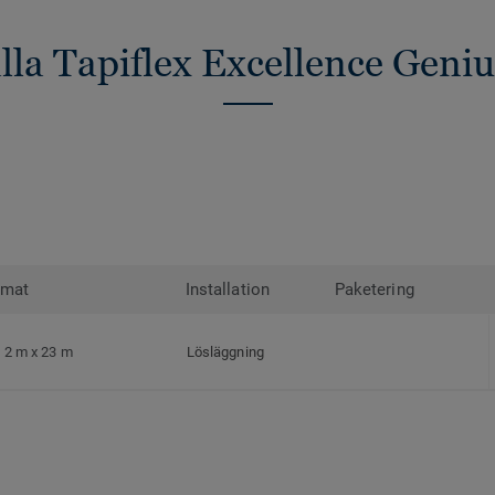
alla Tapiflex Excellence Geniu
rmat
Installation
Paketering
2 m x 23 m
Lösläggning