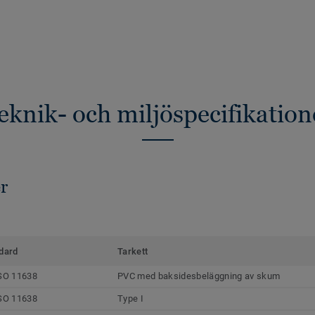
eknik- och miljöspecifikation
r
dard
Tarkett
SO 11638
PVC med baksidesbeläggning av skum
SO 11638
Type I