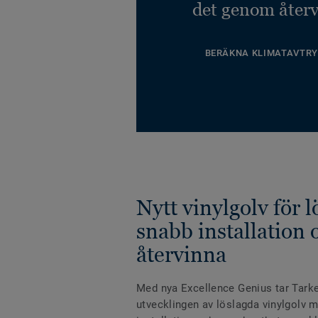
det genom återv
BERÄKNA KLIMATAVTRY
Nytt vinylgolv för 
snabb installation o
återvinna
Med nya Excellence Genius tar Tarkett
utvecklingen av löslagda vinylgolv 