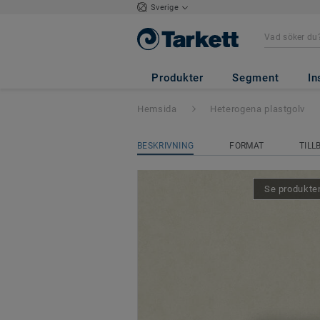
Sverige
Tapiflex Excellen
Produkter
Segment
In
Hemsida
Heterogena plastgolv
BESKRIVNING
FORMAT
TILL
Se produkten