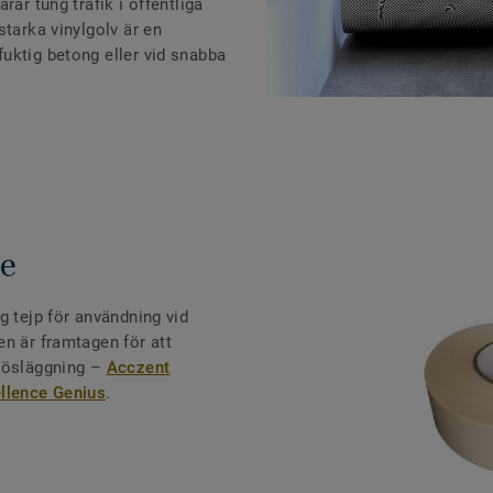
rar tung trafik i offentliga
starka vinylgolv är en
uktig betong eller vid snabba
pe
g tejp för användning vid
n är framtagen för att
 lösläggning –
Acczent
ellence Genius
.