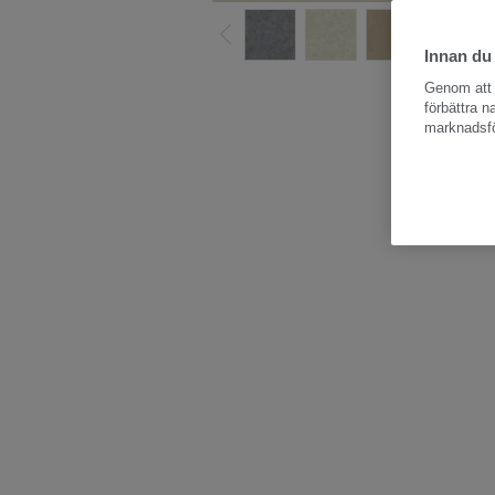
Innan du
Hela kollektio
Genom att k
förbättra 
marknadsfö