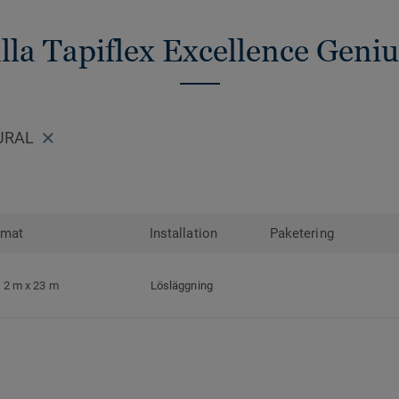
alla Tapiflex Excellence Geniu
TURAL
rmat
Installation
Paketering
2 m x 23 m
Lösläggning