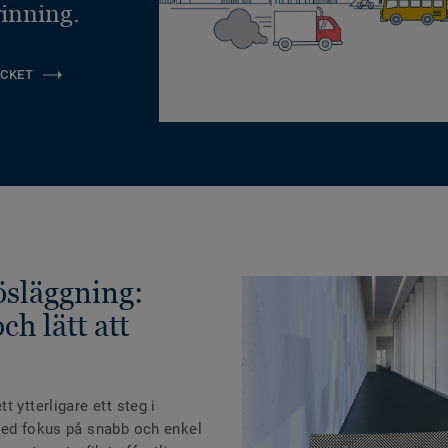
inning.
CKET
lösläggning:
ch lätt att
 ytterligare ett steg i
med fokus på snabb och enkel