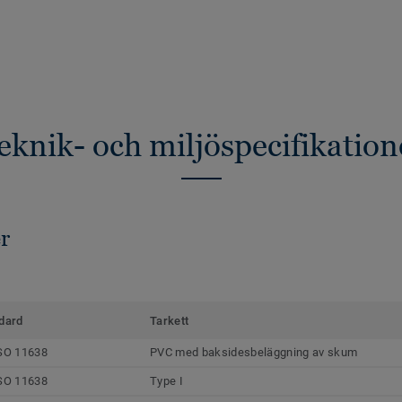
eknik- och miljöspecifikation
r
dard
Tarkett
SO 11638
PVC med baksidesbeläggning av skum
SO 11638
Type I