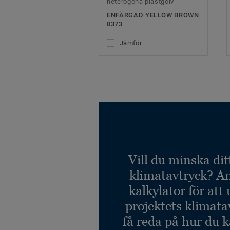
heterogena plastgolv
ENFÄRGAD YELLOW BROWN
0373
Jämför
Vill du minska dit
klimatavtryck? A
kalkylator för att
projektets klimata
få reda på hur du 