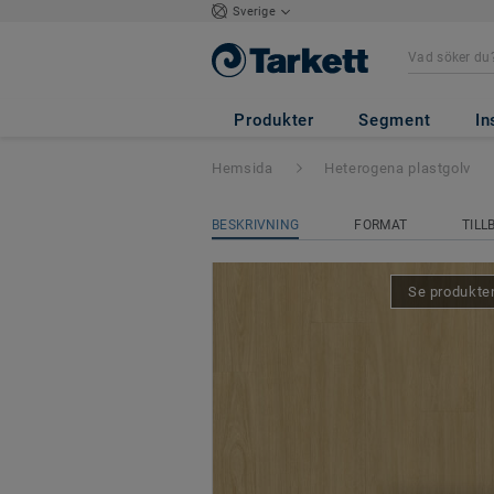
Sverige
Tapiflex Excellen
Produkter
Segment
In
Hemsida
Heterogena plastgolv
BESKRIVNING
FORMAT
TILL
Se produkten