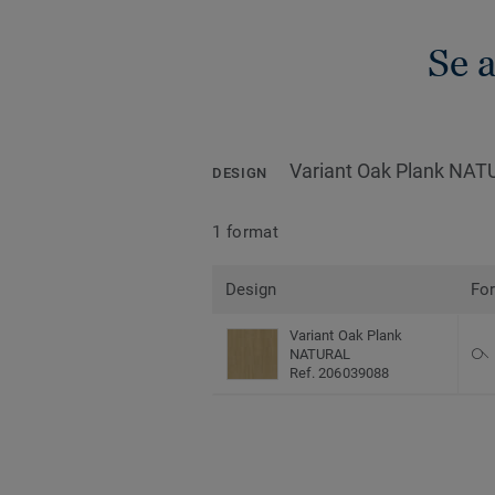
Se 
Variant Oak Plank NA
DESIGN
1 format
Design
Fo
Variant Oak Plank
NATURAL
Ref. 206039088