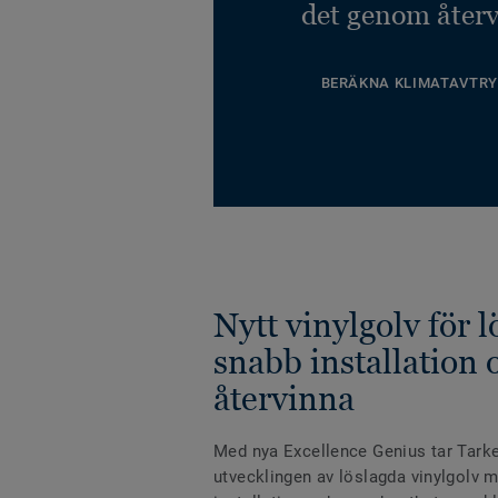
det genom återv
BERÄKNA KLIMATAVTRY
Nytt vinylgolv för 
snabb installation o
återvinna
Med nya Excellence Genius tar Tarkett
utvecklingen av löslagda vinylgolv 