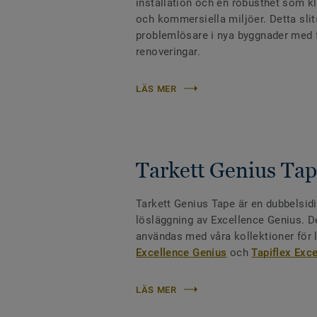
installation och en robusthet som kla
och kommersiella miljöer. Detta slit
problemlösare i nya byggnader med f
renoveringar.
LÄS MER
Tarkett Genius Ta
Tarkett Genius Tape är en dubbelsidi
lösläggning av Excellence Genius. De
användas med våra kollektioner för
Excellence Genius
och
Tapiflex Exc
LÄS MER