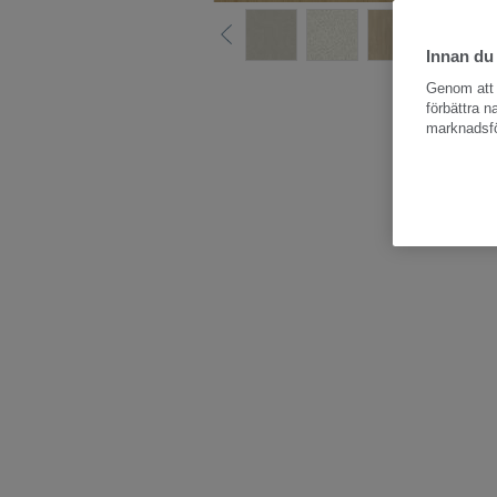
Innan du
Hela kollektio
Genom att k
förbättra 
marknadsfö