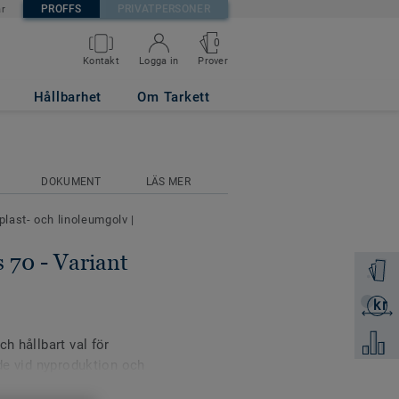
PROFFS
PRIVATPERSONER
är
0
Prover
Kontakt
Logga in
ank NATURAL
Hållbarhet
Om Tarkett
DOKUMENT
LÄS MER
 plast- och linoleumgolv
|
 70 - Variant
Beställ 
kr
Skicka 
Jämför
h hållbart val för
åde vid nyproduktion och
 akustikutförande passar