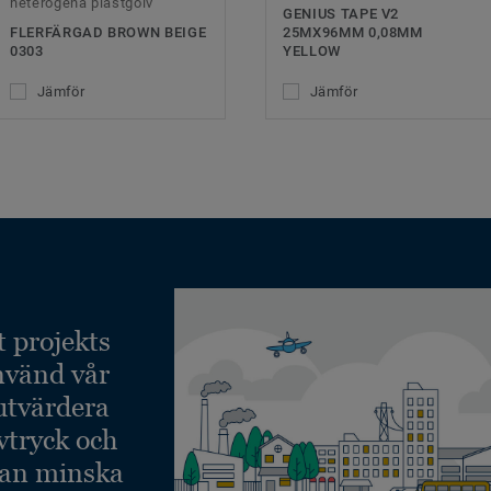
heterogena plastgolv
GENIUS TAPE V2
FLERFÄRGAD BROWN BEIGE
25MX96MM 0,08MM
0303
YELLOW
Jämför
Jämför
t projekts
nvänd vår
 utvärdera
vtryck och
kan minska