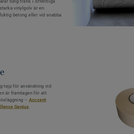
rar tung trafik i offentliga
starka vinylgolv är en
uktig betong eller vid snabba
pe
g tejp för användning vid
n är framtagen för att
 lösläggning –
Acczent
ellence Genius
.