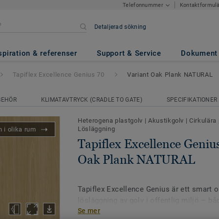
Kontaktformul
Telefonnummer
Detaljerad sökning
ce Genius 70
- Variant Oak Pl
spiration & referenser
Support & Service
Dokument
Tapiflex Excellence Genius 70
Variant Oak Plank NATURAL
BEHÖR
KLIMATAVTRYCK (CRADLE TO GATE)
SPECIFIKATIONER
Heterogena plastgolv
|
Akustikgolv
|
Cirkulära
Lösläggning
 i olika rum
Tapiflex Excellence Genius
Oak Plank NATURAL
Tapiflex Excellence Genius är ett smart oc
lösläggning av golv i offentlig miljö – b
Se mer
till snabba renoveringar. Denna version i