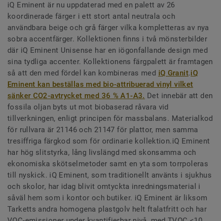
iQ Eminent är nu uppdaterad med en palett av 26
koordinerade färger i ett stort antal neutrala och
användbara beige och grå färger vilka kompletteras av nya
sobra accentfärger. Kollektionen finns i två mönsterbilder
där iQ Eminent Unisense har en iögonfallande design med
sina tydliga accenter. Kollektionens färgpalett är framtagen
så att den med fördel kan kombineras med
iQ Granit
.
iQ
Eminent kan beställas med bio-attribuerad vinyl vilket
sänker CO2-avtrycket med 36 % A1-A3.
Det innebär att den
fossila oljan byts ut mot biobaserad råvara vid
tillverkningen, enligt principen för massbalans. Materialkod
för rullvara är 21146 och 21147 för plattor, men samma
tresiffriga färgkod som för ordinarie kollektion.iQ Eminent
har hög slitstyrka, lång livslängd med skonsamma och
ekonomiska skötselmetoder samt en yta som torrpoleras
till nyskick. iQ Eminent, som traditionellt använts i sjukhus
och skolor, har idag blivit omtyckta inredningsmaterial i
såväl hem som i kontor och butiker. iQ Eminent är liksom
Tarketts andra homogena plastgolv helt ftalatfritt och har
VOC-emissioner under kvantifierbar nivå, med TVOC <10