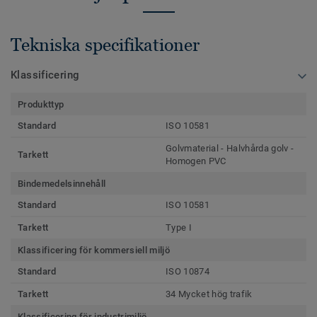
Tekniska specifikationer
Klassificering
Produkttyp
Standard
ISO 10581
Golvmaterial - Halvhårda golv -
Tarkett
Homogen PVC
Bindemedelsinnehåll
Standard
ISO 10581
Tarkett
Type I
Klassificering för kommersiell miljö
Standard
ISO 10874
Tarkett
34 Mycket hög trafik
Klassificering för industrimiljö