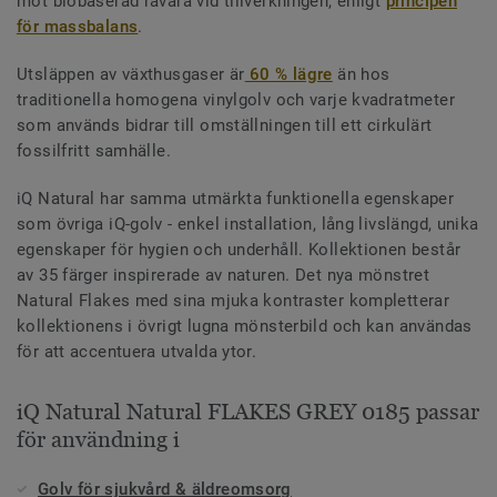
mot biobaserad råvara vid tillverkningen, enligt
principen
för massbalans
.
Utsläppen av växthusgaser är
60 % lägre
än hos
traditionella homogena vinylgolv och varje kvadratmeter
som används bidrar till omställningen till ett cirkulärt
fossilfritt samhälle.
iQ Natural har samma utmärkta funktionella egenskaper
som övriga iQ-golv - enkel installation, lång livslängd, unika
egenskaper för hygien och underhåll. Kollektionen består
av 35 färger inspirerade av naturen. Det nya mönstret
Natural Flakes med sina mjuka kontraster kompletterar
kollektionens i övrigt lugna mönsterbild och kan användas
för att accentuera utvalda ytor.
iQ Natural Natural FLAKES GREY 0185 passar
för användning i
Golv för sjukvård & äldreomsorg