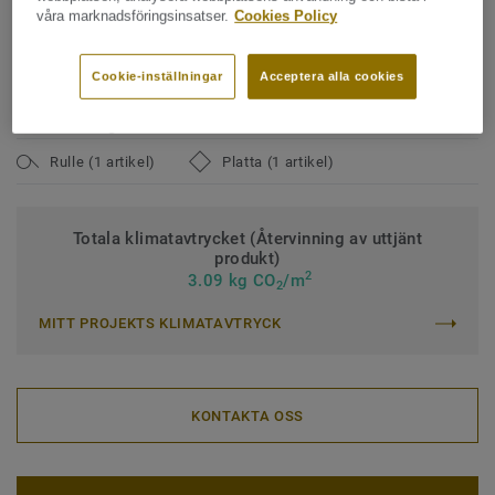
Bindemedelsinnehåll:
Type I
våra marknadsföringsinsatser.
Cookies Policy
Klassificering för kommersiell miljö:
34 Mycket hög trafik
Cookie-inställningar
Acceptera alla cookies
Klassificering för industrimiljö:
43 Hög
Ytbehandling:
iQ PUR
Rulle (1 artikel)
Platta (1 artikel)
Totala klimatavtrycket (Återvinning av uttjänt
produkt)
2
3.09 kg CO
/m
2
MITT PROJEKTS KLIMATAVTRYCK
KONTAKTA OSS