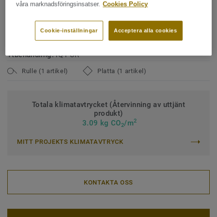
Bindemedelsinnehåll:
Type I
våra marknadsföringsinsatser.
Cookies Policy
Klassificering för kommersiell miljö:
34 Mycket hög trafik
Cookie-inställningar
Acceptera alla cookies
Klassificering för industrimiljö:
43 Hög
Ytbehandling:
iQ PUR
Rulle (1 artikel)
Platta (1 artikel)
Totala klimatavtrycket (Återvinning av uttjänt
produkt)
2
3.09 kg CO
/m
2
MITT PROJEKTS KLIMATAVTRYCK
KONTAKTA OSS