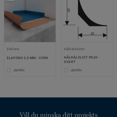
Elafono
Hålkälslister
HÅLKÄLSLIST PA20 -
ELAFONO 2,0 MM - CORK
SVART
Jämför
Jämför
Vill du minska ditt projekts