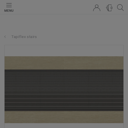
0
MENU
Tapiflex stairs