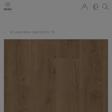
0
MENU
iD Inspiration High traffic 70