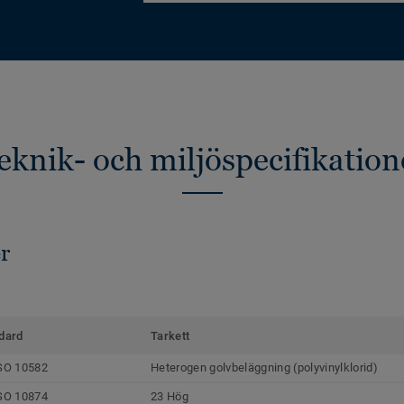
eknik- och miljöspecifikation
r
dard
Tarkett
SO 10582
Heterogen golvbeläggning (polyvinylklorid)
SO 10874
23 Hög