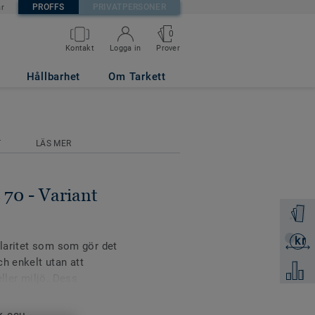
PROFFS
PRIVATPERSONER
är
0
Prover
Kontakt
Logga in
HT GREY
Hållbarhet
Om Tarkett
T
LÄS MER
 70 - Variant
Beställ 
kr
Skicka 
ularitet som som gör det
h enkelt utan att
Jämför
ler miljö. Dess
rks av det högupplösta
 mycket starkt och tåligt