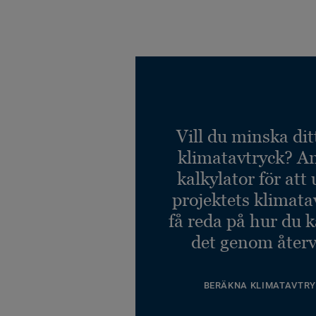
Vill du minska dit
klimatavtryck? A
kalkylator för att
projektets klimata
få reda på hur du 
det genom återv
BERÄKNA KLIMATAVTRY