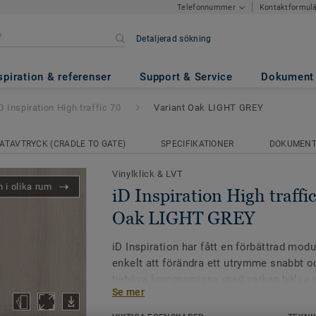
Kontaktformul
Telefonnummer
Detaljerad sökning
h traffic 70
- Variant Oak LIG
spiration & referenser
Support & Service
Dokument
D Inspiration High traffic 70
Variant Oak LIGHT GREY
ATAVTRYCK (CRADLE TO GATE)
SPECIFIKATIONER
DOKUMEN
Vinylklick & LVT
 i olika rum
iD Inspiration High traffic
Oak LIGHT GREY
iD Inspiration har fått en förbättrad mod
enkelt att förändra ett utrymme snabbt oc
behöva kompromissa med varken hälsa el
Se mer
naturinspirerade färger och teman förstä
trycket och ger dig möjligheten att få ett