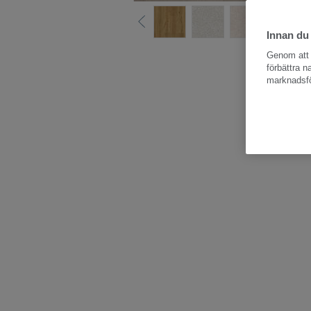
Innan du
Hela kollektion
Genom att k
förbättra 
marknadsfö