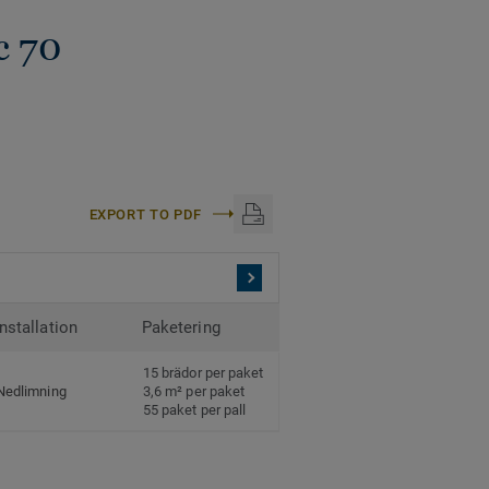
c 70
EXPORT TO PDF
Installation
Paketering
15 brädor per paket
Nedlimning
3,6 m² per paket
55 paket per pall