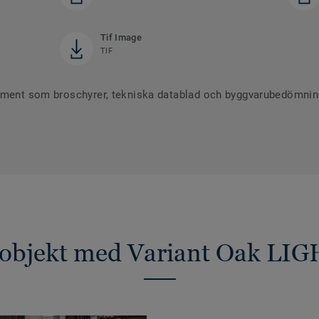
Tif Image
TIF
ument som broschyrer, tekniska datablad och byggvarubedömninga
sobjekt med Variant Oak LI