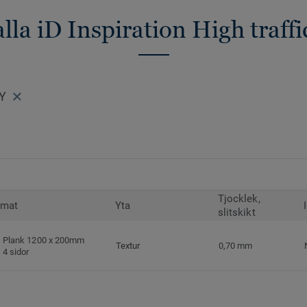
alla iD Inspiration High traffi
EY
Tjocklek,
rmat
Yta
slitskikt
Plank 1200 x 200mm
Textur
0,70 mm
4 sidor