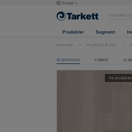
Sverige
iD Inspiration Hig
Produkter
Segment
In
Hemsida
Vinylklick & LVT
i
BESKRIVNING
FORMAT
KLIM
Se produkten