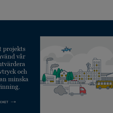
t projekts
nvänd vår
 utvärdera
vtryck och
kan minska
inning.
CKET