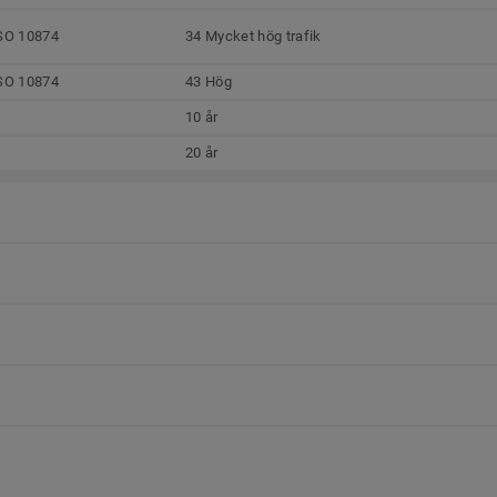
SO 10874
34 Mycket hög trafik
SO 10874
43 Hög
10 år
20 år