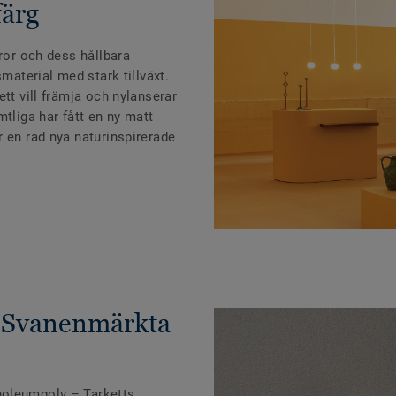
färg
aror och dess hållbara
smaterial med stark tillväxt.
tt vill främja och nylanserar
mtliga har fått en ny matt
 en rad nya naturinspirerade
 Svanenmärkta
noleumgolv – Tarketts