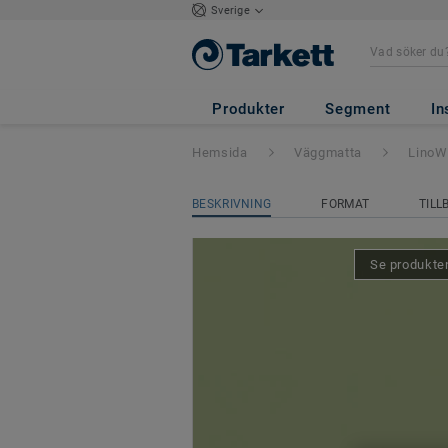
Sverige
LinoWall 2,00 m
Produkter
Segment
In
Hemsida
Väggmatta
LinoW
BESKRIVNING
FORMAT
TILL
Se produkten