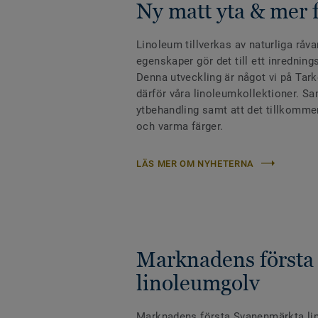
Ny matt yta & mer 
Linoleum tillverkas av naturliga råv
egenskaper gör det till ett inredning
Denna utveckling är något vi på Tarke
därför våra linoleumkollektioner. Sa
ytbehandling samt att det tillkommer
och varma färger.
LÄS MER OM NYHETERNA
Marknadens första
linoleumgolv
Marknadens första Svanenmärkta li