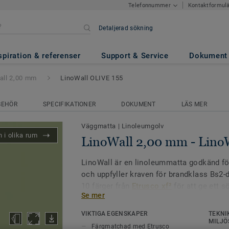
Kontaktformul
Telefonnummer
Detaljerad sökning
m
- LinoWall OLIVE 155
spiration & referenser
Support & Service
Dokument
all 2,00 mm
LinoWall OLIVE 155
BEHÖR
SPECIFIKATIONER
DOKUMENT
LÄS MER
Väggmatta
|
Linoleumgolv
 i olika rum
LinoWall 2,00 mm - Lino
LinoWall är en linoleummatta godkänd fö
och uppfyller kraven för brandklass Bs2-d
10 färger från
Etrusco xf²
för att ge ett s
Se mer
övergången mellan golv och vägg. LinoWal
väggmatta med xf²-yta och ger ett dekora
VIKTIGA EGENSKAPER
TEKNI
offentliga utrymmen.
MILJÖ
Färgmatchad med Etrusco