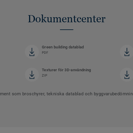
Dokumentcenter
Green building datablad
PDF
Texturer för 3D-användning
ZIP
ument som broschyrer, tekniska datablad och byggvarubedömninga