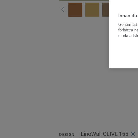
Innan du
Hela kollektio
Genom att k
förbättra 
marknadsfö
LinoWall OLIVE 155
DESIGN