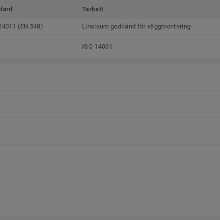
dard
Tarkett
24011 (EN 548)
Linoleum godkänd för väggmontering
ISO 14001