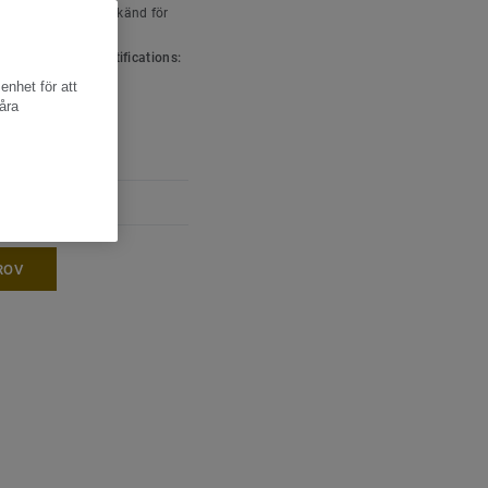
ttyp:
Linoleum godkänd för
ontering
 & environment certifications:
001
enhet för att
tjocklek, mm:
2 mm
åra
kt:
2900 g/m²
ndling:
xf²™
ROV