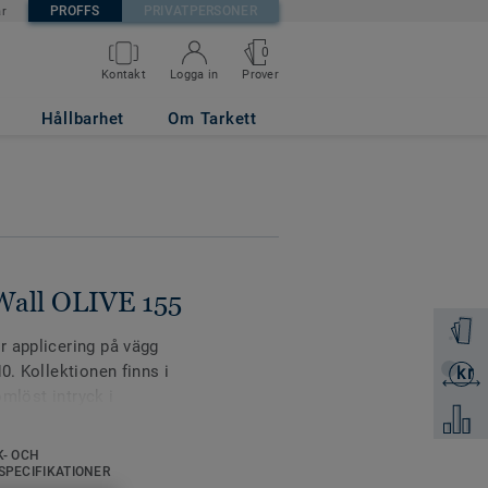
PROFFS
PRIVATPERSONER
är
0
Prover
Kontakt
Logga in
Hållbarhet
Om Tarkett
Wall OLIVE 155
Beställ 
r applicering på vägg
0. Kollektionen finns i
kr
Skicka 
ömlöst intryck i
Jämför
l är en slitstark
tivt skydd av väggar i
K- OCH
SPECIFIKATIONER