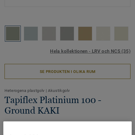
Hela kollektionen - LRV och NCS (35)
SE PRODUKTEN I OLIKA RUM
Heterogena plastgolv
|
Akustikgolv
Tapiflex Platinium 100 -
Ground KAKI
Tapiflex Platinium är ett heterogent plastgolv i
akustikutförande. Kollektionen erbjuder hög gångkomfort