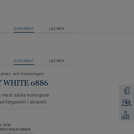
DOKUMENT
LÄS MER
DOKUMENT
LÄS MER
 plast- och linoleumgolv
EY WHITE 0886
Beställ 
våra mest sålda homogena
d färgpalett i akvarell-
kr
Skicka 
n i 3 olika mönster med
Jämför
yta som tydligt förlänger
 designat för att kunna
K- OCH
inent-kollektioner.
SPECIFIKATIONER