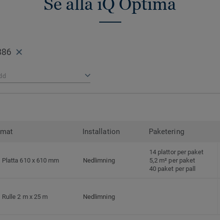
Se alla iQ Optima
886
dd
rmat
Installation
Paketering
14 plattor per paket
Platta 610 x 610 mm
Nedlimning
5,2 m² per paket
40 paket per pall
Rulle 2 m x 25 m
Nedlimning