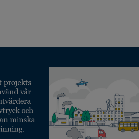
t projekts
nvänd vår
 utvärdera
vtryck och
kan minska
inning.