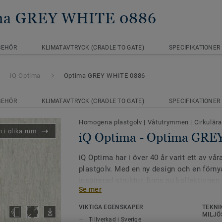
ima GREY WHITE 0886
BEHÖR
KLIMATAVTRYCK (CRADLE TO GATE)
SPECIFIKATIONER
iQ Optima
Optima GREY WHITE 0886
BEHÖR
KLIMATAVTRYCK (CRADLE TO GATE)
SPECIFIKATIONER
Homogena plastgolv
|
Våtutrymmen
|
Cirkulära
 i olika rum
iQ Optima - Optima GR
iQ Optima har i över 40 år varit ett av 
plastgolv. Med en ny design och en förnya
inspirerad struktur, finns nu kollektione
Se mer
55 färger. iQ Optima är känd för sin PUR-
livslängden och slitstyrkan och golvet är
VIKTIGA EGENSKAPER
TEKNI
kombineras med våra iQ Granit och iQ Em
MILJÖ
Tillverkad i Sverige