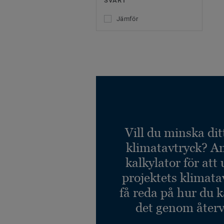
SVART
Jämför
Vill du minska dit
klimatavtryck? A
kalkylator för att
projektets klimata
få reda på hur du 
det genom återv