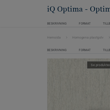
iQ Optima
- Opt
BESKRIVNING
FORMAT
TILL
Hemsida
Homogena plastgolv
BESKRIVNING
FORMAT
TILL
Se produkten