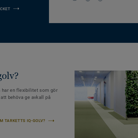
CKET
golv?
 har en flexibilitet som gör
n att behöva ge avkall på
M TARKETTS IQ-GOLV?