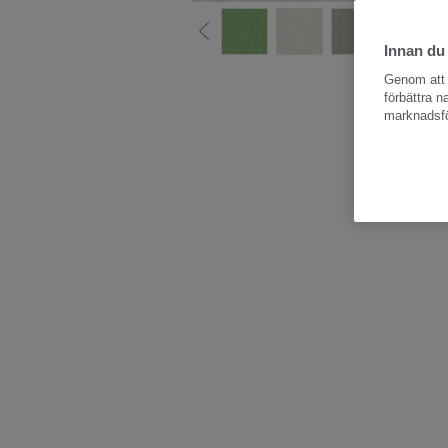
Innan du
Hela kollektio
Genom att k
förbättra 
marknadsfö