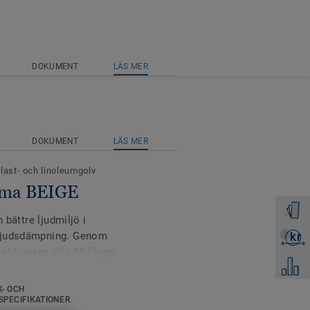
DOKUMENT
LÄS MER
DOKUMENT
LÄS MER
plast- och linoleumgolv
tima BEIGE
Beställ 
 bättre ljudmiljö i
gljudsdämpning. Genom
kr
Skicka 
ektionens alla 55 färger
Jämför
K- OCH
r designat för
SPECIFIKATIONER