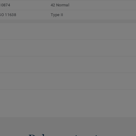
10874
42 Normal
SO 11638
Type II