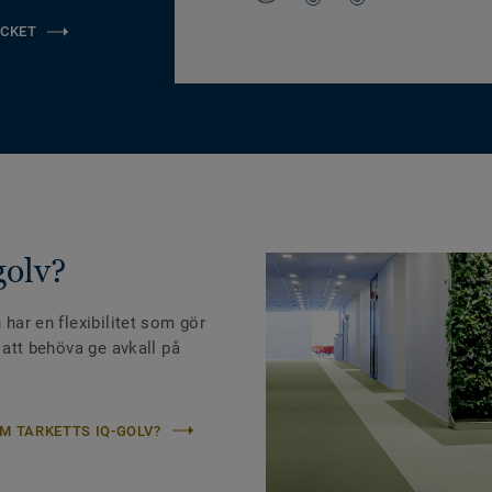
CKET
golv?
 har en flexibilitet som gör
n att behöva ge avkall på
M TARKETTS IQ-GOLV?