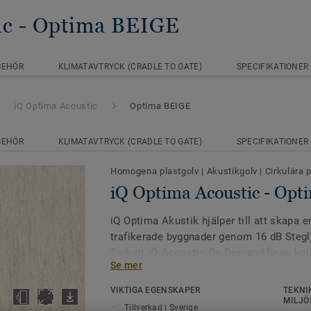
ic
- Optima BEIGE
BEHÖR
KLIMATAVTRYCK (CRADLE TO GATE)
SPECIFIKATIONER
iQ Optima Acoustic
Optima BEIGE
BEHÖR
KLIMATAVTRYCK (CRADLE TO GATE)
SPECIFIKATIONER
Homogena plastgolv
|
Akustikgolv
|
Cirkulära 
iQ Optima Acoustic - Op
iQ Optima Akustik hjälper till att skapa en
trafikerade byggnader genom 16 dB Ste
Tarkett iQ Acoustic On Demand finns koll
Se mer
tillgängliga i akustikutförande.
VIKTIGA EGENSKAPER
TEKNI
Golvet tillverkas i svenska Ronneby och ä
MILJÖ
Tillverkad i Sverige