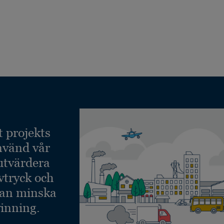
t projekts
nvänd vår
 utvärdera
vtryck och
kan minska
inning.