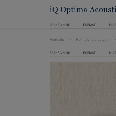
iQ Optima Acoust
BESKRIVNING
FORMAT
TILL
Hemsida
Homogena plastgolv
BESKRIVNING
FORMAT
TILL