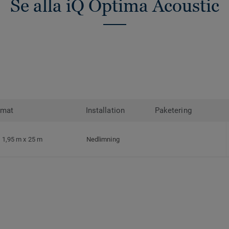
Se alla iQ Optima Acoustic
rmat
Installation
Paketering
1,95 m x 25 m
Nedlimning