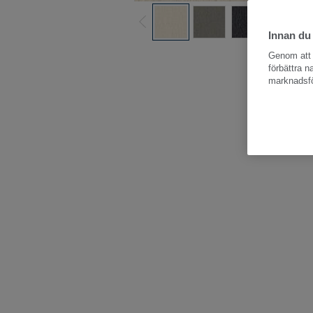
Innan du
Hela kollektio
Genom att k
förbättra 
marknadsfö