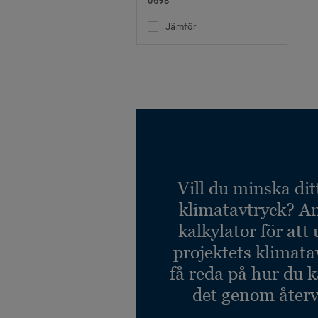
0698
Jämför
Vill du minska dit
klimatavtryck? A
kalkylator för att
projektets klimata
få reda på hur du 
det genom återv