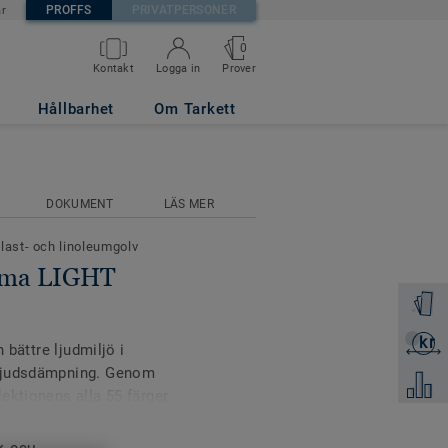
PROFFS
PRIVATPERSONER
är
0
Prover
Kontakt
Logga in
Hållbarhet
Om Tarkett
DOKUMENT
LÄS MER
plast- och linoleumgolv
tima LIGHT
Beställ 
kr
Skicka 
 bättre ljudmiljö i
gljudsdämpning. Genom
Jämför
ektionens alla 55 färger