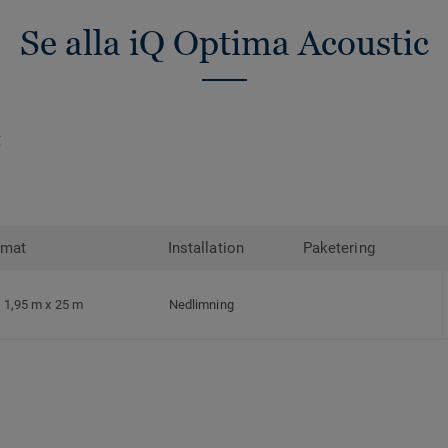
Se alla iQ Optima Acoustic
rmat
Installation
Paketering
1,95 m x 25 m
Nedlimning