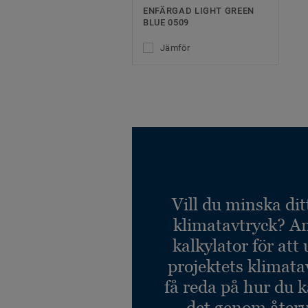
ENFÄRGAD LIGHT GREEN
BLUE 0509
Jämför
Vill du minska dit
klimatavtryck? A
kalkylator för att
projektets klimata
få reda på hur du 
det genom återv