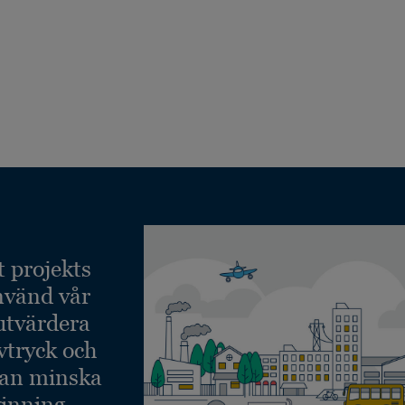
t projekts
nvänd vår
 utvärdera
vtryck och
kan minska
inning.