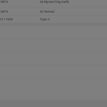
10874
34 Mycket hög trafik
10874
42 Normal
SO 11638
Type II