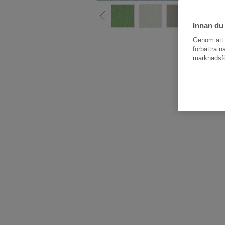
Innan du
Hela kollektio
Genom att k
förbättra 
marknadsfö