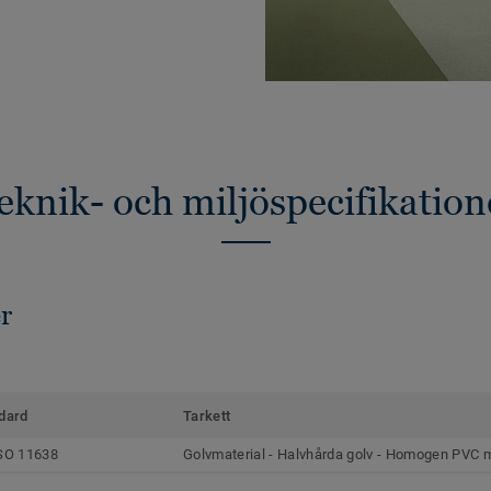
eknik- och miljöspecifikation
r
dard
Tarkett
SO 11638
Golvmaterial - Halvhårda golv - Homogen PVC