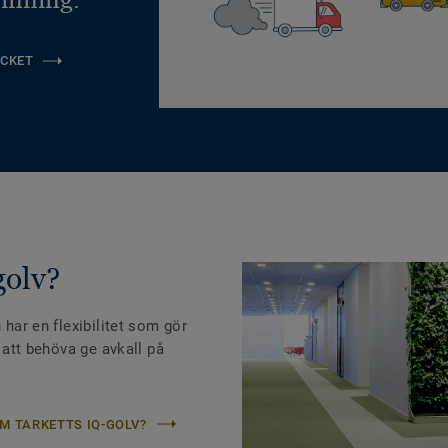
CKET
golv?
 har en flexibilitet som gör
n att behöva ge avkall på
M TARKETTS IQ-GOLV?