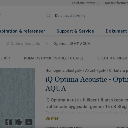
Kontaktformul
Telefonnummer
Detaljerad sökning
ic
- Optima LIGHT AQUA
spiration & referenser
Support & Service
Dokument
iQ Optima Acoustic
Optima LIGHT AQUA
BEHÖR
KLIMATAVTRYCK (CRADLE TO GATE)
SPECIFIKATIONER
Homogena plastgolv
|
Akustikgolv
|
Cirkulära 
iQ Optima Acoustic - Op
AQUA
iQ Optima Akustik hjälper till att skapa en
trafikerade byggnader genom 16 dB Ste
Tarkett iQ Acoustic On Demand finns koll
Se mer
tillgängliga i akustikutförande.