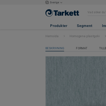
Sverige
iQ Optima Acoust
Produkter
Segment
In
Hemsida
Homogena plastgolv
BESKRIVNING
FORMAT
TILL