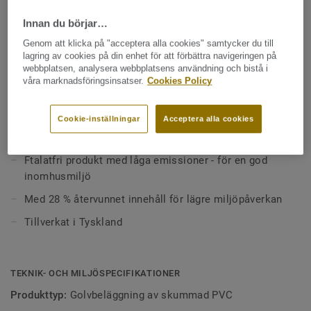
Kollektionen är bred och här finns allt från naturtrogna trä-
och stenmönster till klassiska schackrutor.
Innan du börjar…
Se mer
Genom att klicka på "acceptera alla cookies" samtycker du till
lagring av cookies på din enhet för att förbättra navigeringen på
webbplatsen, analysera webbplatsens användning och bistå i
VIKTIGA EGENSKAPER
våra marknadsföringsinsatser.
Cookies Policy
Praktiskt, slitstarkt och lättskött
Finns i 2, 3 och 4 meter bredd
Cookie-inställningar
Acceptera alla cookies
Passar extra bra i köket och hallen
Ftalatfri produkt med låga emissioner - för en god
inomhusmiljö
Med 28 % återvunnet innehåll för lägre miljöpåverkan
Tillverkat i Tyskland
TEKNIK- OCH MILJÖSPECIFIKATIONER
Produkttyp:
Golvbeläggning av skummad PVC