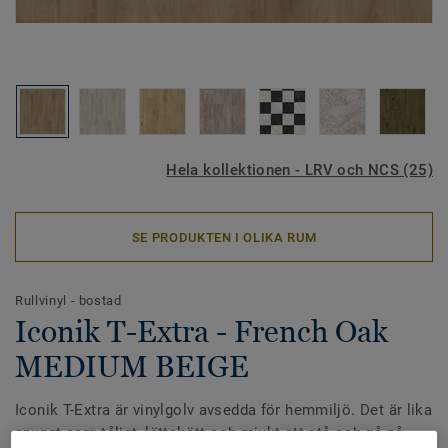
Hela kollektionen - LRV och NCS (25)
SE PRODUKTEN I OLIKA RUM
Rullvinyl - bostad
Iconik T-Extra - French Oak
MEDIUM BEIGE
Iconik T-Extra är vinylgolv avsedda för hemmiljö. Det är lika
snyggt som tåligt, lättskött och mjukt att stå och gå på.