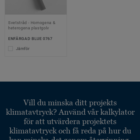
Svetstråd - Homogena &
heterogena plastgolv
ENFÄRGAD BLUE 0767
Jämför
Vill du minska ditt projekts
klimatavtryck? Använd vår kalkylator
för att utvärdera projektets
klimatavtryck och få reda på hur du
kan minska det genom återvinning.