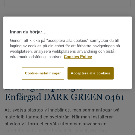
Innan du börjar…
Genom att klicka på "acceptera alla cookies" samtycker du till
lagring av cookies på din enhet för att förbättra navigeringen på
Hela kollektionen - LRV och NCS (1355)
webbplatsen, analysera webbplatsens användning och bistå i
våra marknadsföringsinsatser.
Cookies Policy
Alla tillbehör
|
Svetstråd
Svetstråd - Homogena &
Cookie-inställningar
Acceptera alla cookies
heterogena plastgolv -
Enfärgad DARK GREEN 0461
Att svetsa plastgolv innebär att man sammanfogar två
materialbitar med en svetstråd. När man installerar
plastgolv i torra eller våta utrymmen används en
varmluftssvets med ett speciellt munstycke för att