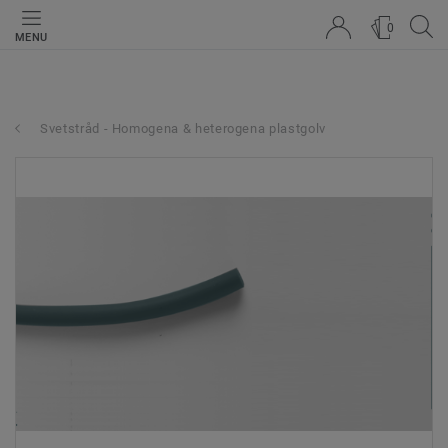
0
MENU
Svetstråd - Homogena & heterogena plastgolv