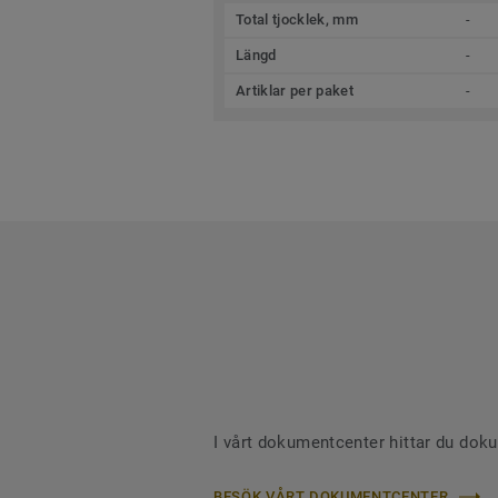
Total tjocklek, mm
-
Längd
-
Artiklar per paket
-
I vårt dokumentcenter hittar du dok
BESÖK VÅRT DOKUMENTCENTER