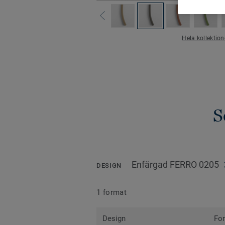
Hela kollektio
S
Enfärgad FERRO 0205
DESIGN
1 format
Design
Fo