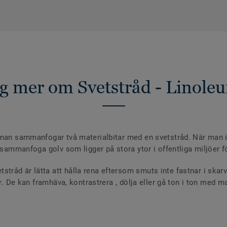
ig mer om Svetstråd - Linole
 man sammanfogar två materialbitar med en svetstråd. När man i
 sammanfoga golv som ligger på stora ytor i offentliga miljöer fö
råd är lätta att hålla rena eftersom smuts inte fastnar i skar
ger. De kan framhäva, kontrastrera , dölja eller gå ton i ton med