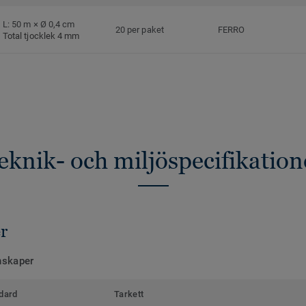
L: 50 m × Ø 0,4 cm
20 per paket
FERRO
Total tjocklek 4 mm
eknik- och miljöspecifikation
r
nskaper
dard
Tarkett