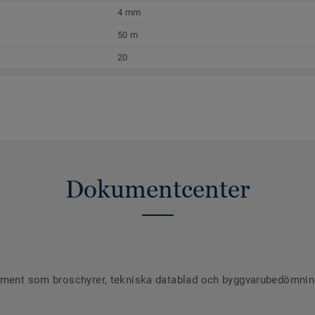
4 mm
50 m
20
Dokumentcenter
ument som broschyrer, tekniska datablad och byggvarubedömninga