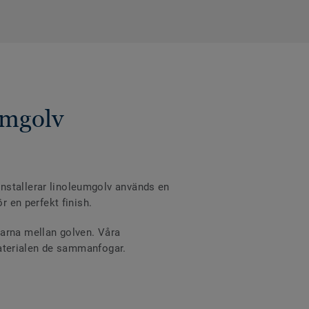
umgolv
nstallerar linoleumgolv används en
r en perfekt finish.
varna mellan golven. Våra
 materialen de sammanfogar.