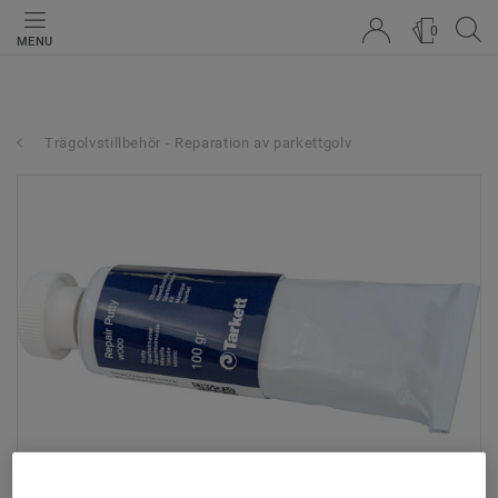
0
MENU
Trägolvstillbehör - Reparation av parkettgolv