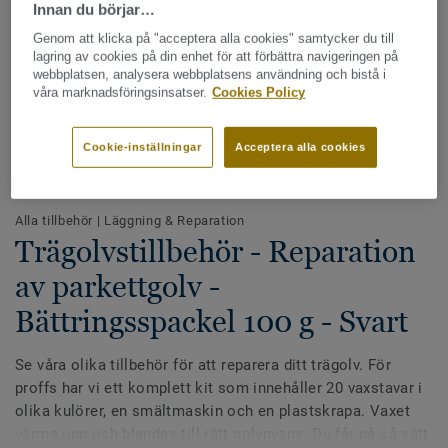
Innan du börjar…
Genom att klicka på "acceptera alla cookies" samtycker du till
lagring av cookies på din enhet för att förbättra navigeringen på
webbplatsen, analysera webbplatsens användning och bistå i
våra marknadsföringsinsatser.
Cookies Policy
Cookie-inställningar
Acceptera alla cookies
Hela kollektionen - LRV och NCS (25)
Alla tillbehör
|
Läggning & Reparation
Trägolvstillbehör - Reparation
av parkettgolv -
Bättringsspackel 100 g - Svart
Se våra olika tillbehör för att reparera ditt trägolv. För
proffs har vi ett komplett kit som innehåller 20 vaxstavar i
olika kulörer, en smältmaskin och en plastskrapa. Vaxet
värms upp och blandas till rätt golvnyans. Du får på så sätt