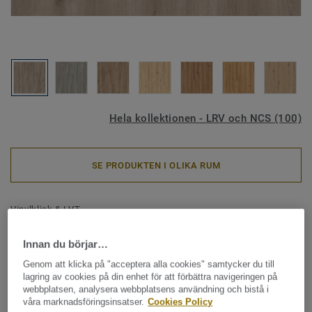
Hela kollektionen - LRV och NCS (100)
SE PRODUKTEN I OLIKA RUM
Vinylklick & LVT
iD Inspiration 55 -
Innan du börjar…
Contemporary Oak GREGE
Genom att klicka på "acceptera alla cookies" samtycker du till
lagring av cookies på din enhet för att förbättra navigeringen på
iD Inspiration har fått en förbättrad modularitet som som
webbplatsen, analysera webbplatsens användning och bistå i
gör det enkelt att förändra ett utrymme snabbt och enkelt
våra marknadsföringsinsatser.
Cookies Policy