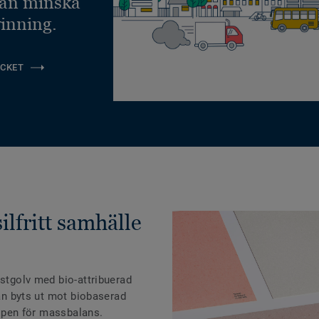
kan minska
inning.
CKET
silfritt samhälle
astgolv med bio-attribuerad
jan byts ut mot biobaserad
ncipen för massbalans.