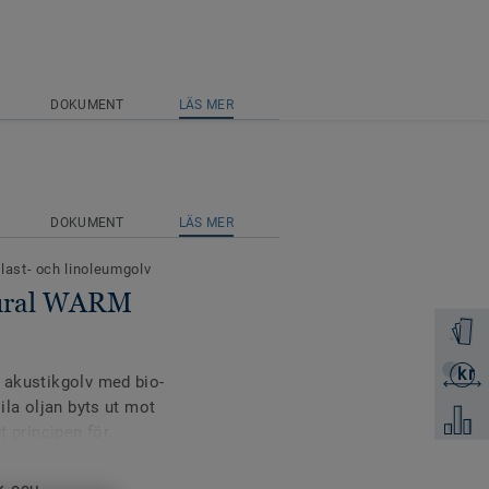
DOKUMENT
LÄS MER
DOKUMENT
LÄS MER
plast- och linoleumgolv
atural WARM
Beställ 
kr
Skicka 
a akustikgolv med bio-
sila oljan byts ut mot
Jämför
t principen för