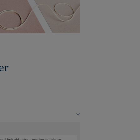
er
 med baksidesbeläggning av skum