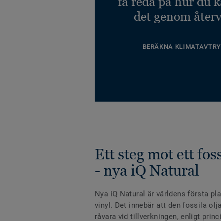
få reda på hur du 
det genom återv
BERÄKNA KLIMATAVTRY
Ett steg mot ett fos
- nya iQ Natural
Nya iQ Natural är världens första pl
vinyl. Det innebär att den fossila ol
råvara vid tillverkningen, enligt pri