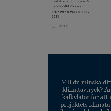
Svetstråd - Homogena &
heterogena plastgolv
ENFÄRGAD WARM GREY
6053
Jämför
Vill du minska dit
klimatavtryck? A
kalkylator för att
projektets klimata