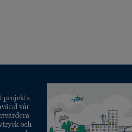
t projekts
nvänd vår
 utvärdera
vtryck och