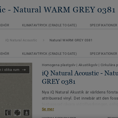
ic
- Natural WARM GREY 0381
BEHÖR
KLIMATAVTRYCK (CRADLE TO GATE)
SPECIFIKATIONER
iQ Natural Acoustic
Natural WARM GREY 0381
BEHÖR
KLIMATAVTRYCK (CRADLE TO GATE)
SPECIFIKATIONER
Homogena plastgolv
|
Akustikgolv
|
Cirkulära 
 i olika rum
iQ Natural Acoustic - N
GREY 0381
Nya iQ Natural Akustik är världens först
attribuerad vinyl. Det innebär att den fos
biobaserad råvara vid tillverkningen, enlig
Se mer
massbalans.