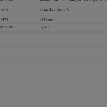
10874
34 Mycket hög trafik
10874
42 Normal
SO 11638
Type II