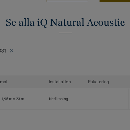
Se alla iQ Natural Acoustic
381
rmat
Installation
Paketering
1,95 m x 23 m
Nedlimning