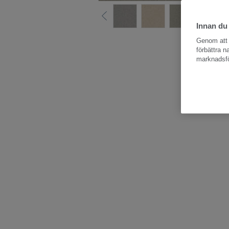
Innan du
Hela kollektio
Genom att k
förbättra 
marknadsfö