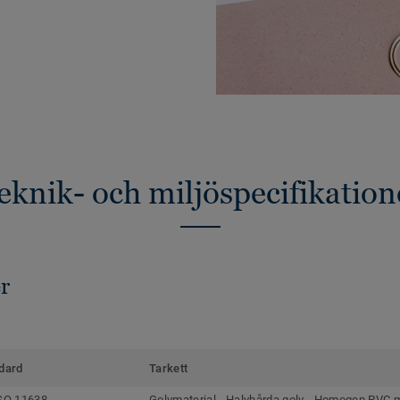
eknik- och miljöspecifikation
r
dard
Tarkett
SO 11638
Golvmaterial - Halvhårda golv - Homogen PVC