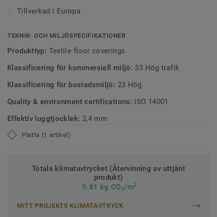
* Baserat på tester utförda av GUI med DESSO AirMaster®
Tillverkad i Europa
jämfört med ett standardgolv och jämfört med ett
strukturerat öglat textilgolv av standardtyp (medianvärden).
TEKNIK- OCH MILJÖSPECIFIKATIONER
Produkttyp:
Textile floor coverings
Klassificering för kommersiell miljö:
33 Hög trafik
Klassificering för bostadsmiljö:
23 Hög
Quality & environment certifications:
ISO 14001
Effektiv luggtjocklek:
2,4 mm
Platta (1 artikel)
Totala klimatavtrycket (Återvinning av uttjänt
produkt)
2
0.81 kg CO
/m
2
MITT PROJEKTS KLIMATAVTRYCK