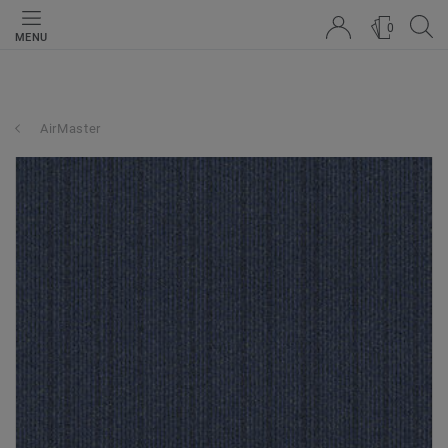
0
MENU
AirMaster