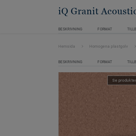
iQ Granit Acousti
BESKRIVNING
FORMAT
TILL
Hemsida
Homogena plastgolv
BESKRIVNING
FORMAT
TILL
Se produkten