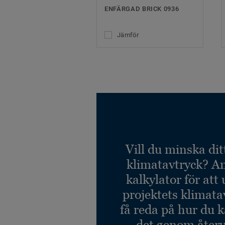
ENFÄRGAD BRICK 0936
Jämför
Vill du minska dit
klimatavtryck? A
kalkylator för att
projektets klimata
få reda på hur du 
det genom återv