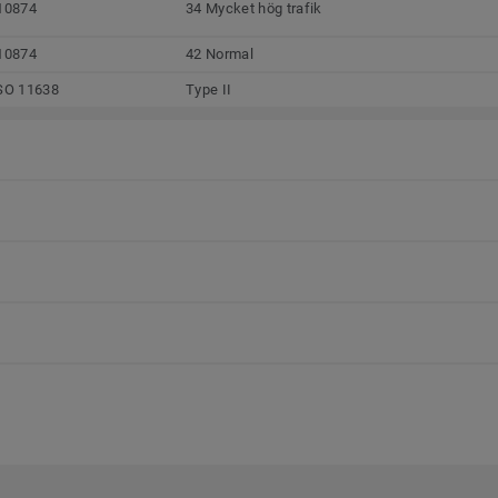
10874
34 Mycket hög trafik
10874
42 Normal
SO 11638
Type II