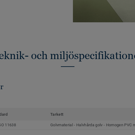
eknik- och miljöspecifikation
r
dard
Tarkett
SO 11638
Golvmaterial - Halvhårda golv - Homogen PVC