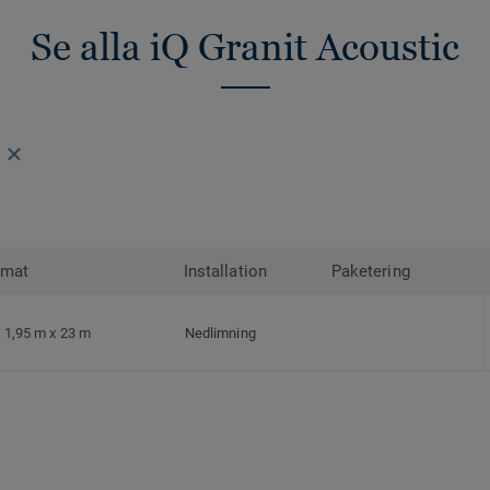
Se alla iQ Granit Acoustic
rmat
Installation
Paketering
1,95 m x 23 m
Nedlimning