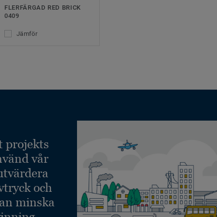
FLERFÄRGAD RED BRICK
0409
Jämför
t projekts
nvänd vår
 utvärdera
vtryck och
kan minska
inning.