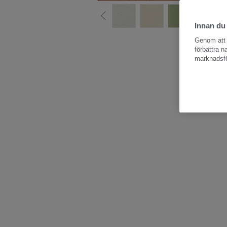
Innan du
Hela kollektio
Genom att k
förbättra 
marknadsfö