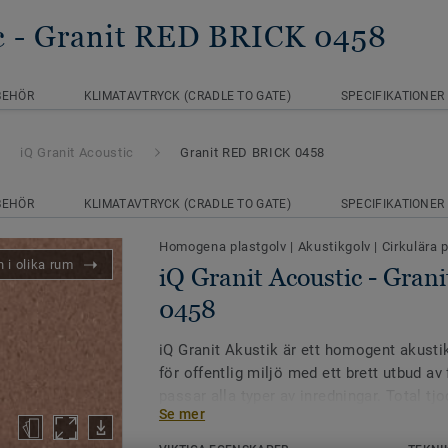
c
- Granit RED BRICK 0458
BEHÖR
KLIMATAVTRYCK (CRADLE TO GATE)
SPECIFIKATIONER
iQ Granit Acoustic
Granit RED BRICK 0458
BEHÖR
KLIMATAVTRYCK (CRADLE TO GATE)
SPECIFIKATIONER
Homogena plastgolv
|
Akustikgolv
|
Cirkulära 
 i olika rum
iQ Granit Acoustic - Gra
0458
iQ Granit Akustik är ett homogent akus
för offentlig miljö med ett brett utbud av
passar alla typer av inredningar. Total tj
Se mer
Stegljudsförbättringsvärde ca 15 dB enlig
med iQ PUR. Kollektionen finns i 24 färg