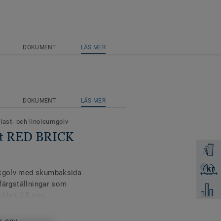
DOKUMENT
LÄS MER
DOKUMENT
LÄS MER
plast- och linoleumgolv
nit RED BRICK
Beställ 
kr
Skicka 
tikgolv med skumbaksida
 färgställningar som
Jämför
ocklek 3,5 mm.
t ISO 717/2. Ytförstärkt
er men övriga färger ur
iQ