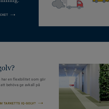
CKET
golv?
 har en flexibilitet som gör
n att behöva ge avkall på
M TARKETTS IQ-GOLV?