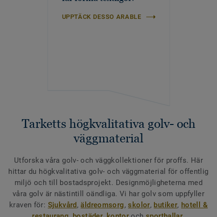
UPPTÄCK DESSO ARABLE
Tarketts högkvalitativa golv- och
väggmaterial
Utforska våra golv- och väggkollektioner för proffs. Här
hittar du högkvalitativa golv- och väggmaterial för offentlig
miljö och till bostadsprojekt. Designmöjligheterna med
våra golv är nästintill oändliga. Vi har golv som uppfyller
kraven för:
Sjukvård
,
äldreomsorg
,
skolor
,
butiker
,
hotell &
restaurang
,
bostäder
,
kontor
och
sporthallar
.